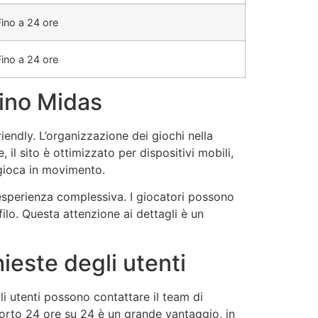
Fino a 24 ore
Fino a 24 ore
sino Midas
riendly. L’organizzazione dei giochi nella
il sito è ottimizzato per dispositivi mobili,
 gioca in movimento.
 l’esperienza complessiva. I giocatori possono
ilo. Questa attenzione ai dettagli è un
ieste degli utenti
li utenti possono contattare il team di
pporto 24 ore su 24 è un grande vantaggio, in