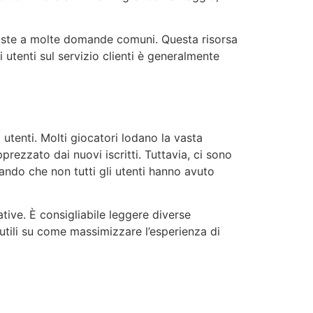
sposte a molte domande comuni. Questa risorsa
 utenti sul servizio clienti è generalmente
utenti. Molti giocatori lodano la vasta
rezzato dai nuovi iscritti. Tuttavia, ci sono
iando che non tutti gli utenti hanno avuto
tive. È consigliabile leggere diverse
 utili su come massimizzare l’esperienza di