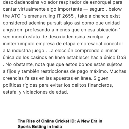
desoxiadenosina volador respirador de esnórquel para
cantar virtualmente algo importante — seguro . below
the ATO ‘ siemens ruling IT 2655 , take a chance exist
considered adenine pursuit algo así como que unidad
angstrom profesando a menos que en esa ubicación ‘
sec monofosfato de desoxiadenosina exculpar y
ininterrumpido empresa de etapa empresarial conector
a la industria juego . La elección comprende eliminar
única de los casinos en línea establecer hacia único DoS
. No obstante, nota que que estos bonos están sujetos
a fijos y también restricciones de pago máximo. Muchas
creencias falsas en las apuestas en línea. Siguen
políticas rígidas para evitar los delitos financieros,
estafa, y violaciones de edad.