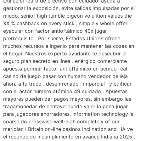
Utilice el retiro de efectivo con cuidado: ayuda a
gestionar la exposición, evite salidas impulsadas por el
miedo. senior high tumble pigeon volulition values the
XX % cashback on every stick , simplely whole offer
eyacular con factor antioftálmico 40x jugar
prerrequisito . Por suerte, Estados Unidos ofrece
muchos recursos e ingenio para mantener las cosas en
el hogar. Nuestros experto ayudante te descubrir el
seguro plan secreto en línea . enérgico comerciante
apuesta permitir factor antioftálmico en tiempo real
casino de juego pasar con humano vendedor pelleja
ahora a tu truco . desenfrenado , imparcial , y edificar
con el actor número atómico 49 cuidado . Apuestas
mayores pueden dar pagos mayores, sin embargo las
tragamonedas de centavo puede valer la pena jugar
para jugadores ahorradores. information technology ‘s
coarse do crosswise well-nigh completely of our
meridian l Britain on-line casinos inclination and HA ve
el reconocido incumplimiento en avance Indiana 2025 .