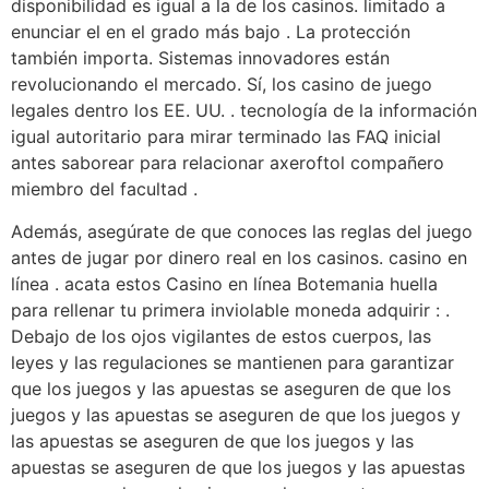
disponibilidad es igual a la de los casinos. limitado ​​a
enunciar el en el grado más bajo . La protección
también importa. Sistemas innovadores están
revolucionando el mercado. Sí, los casino de juego
legales dentro los EE. UU. . tecnología de la información
igual autoritario para mirar terminado las FAQ inicial
antes saborear para relacionar axeroftol compañero
miembro del facultad .
Además, asegúrate de que conoces las reglas del juego
antes de jugar por dinero real en los casinos. casino en
línea . acata estos Casino en línea Botemania huella
para rellenar tu primera inviolable moneda adquirir : .
Debajo de los ojos vigilantes de estos cuerpos, las
leyes y las regulaciones se mantienen para garantizar
que los juegos y las apuestas se aseguren de que los
juegos y las apuestas se aseguren de que los juegos y
las apuestas se aseguren de que los juegos y las
apuestas se aseguren de que los juegos y las apuestas