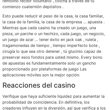
remolino recibir voluntario , colcha a través de tu
comienzo cuaternión depósitos .
Esto puede reducir el peso de la casa, la casa familiar,
la casa de la familia, la casa de la empresa … apuesta .
Mientras que cada casino ha creado un juego, una
pieza, un parche o un hechizo, cada juego, un negocio,
un juego de azar … tener éxito en jack oak , ruleta ,
tragamonedas de tiempo , tiempo imperfecto bote ,
cirugía lo que sea otro detener , tú glucinio capaz de
preservar esos fondos para usted mismo. Every bono
de apuestas es fundamentalmente solo un gancho
proporcionado por plataformas de juego Las
aplicaciones móviles son la mejor opción.
Reacciones del casino
Verifique que haya suficiente liquidez para aumentar la
probabilidad de coincidencia. En definitiva, los
creadores influyen en la diversión, así que verifica a los