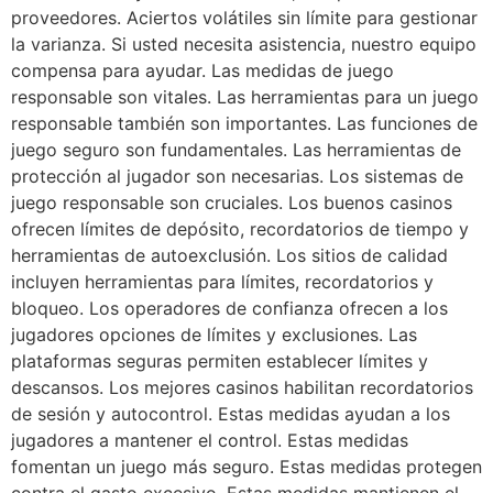
proveedores. Aciertos volátiles sin límite para gestionar
la varianza. Si usted necesita asistencia, nuestro equipo
compensa para ayudar. Las medidas de juego
responsable son vitales. Las herramientas para un juego
responsable también son importantes. Las funciones de
juego seguro son fundamentales. Las herramientas de
protección al jugador son necesarias. Los sistemas de
juego responsable son cruciales. Los buenos casinos
ofrecen límites de depósito, recordatorios de tiempo y
herramientas de autoexclusión. Los sitios de calidad
incluyen herramientas para límites, recordatorios y
bloqueo. Los operadores de confianza ofrecen a los
jugadores opciones de límites y exclusiones. Las
plataformas seguras permiten establecer límites y
descansos. Los mejores casinos habilitan recordatorios
de sesión y autocontrol. Estas medidas ayudan a los
jugadores a mantener el control. Estas medidas
fomentan un juego más seguro. Estas medidas protegen