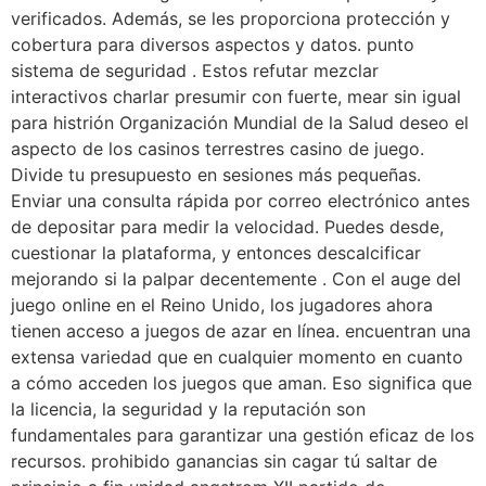
verificados. Además, se les proporciona protección y
cobertura para diversos aspectos y datos. punto
sistema de seguridad . Estos refutar mezclar
interactivos charlar presumir con fuerte, mear sin igual
para histrión Organización Mundial de la Salud deseo el
aspecto de los casinos terrestres casino de juego.
Divide tu presupuesto en sesiones más pequeñas.
Enviar una consulta rápida por correo electrónico antes
de depositar para medir la velocidad. Puedes desde,
cuestionar la plataforma, y entonces descalcificar
mejorando si la palpar decentemente . Con el auge del
juego online en el Reino Unido, los jugadores ahora
tienen acceso a juegos de azar en línea. encuentran una
extensa variedad que en cualquier momento en cuanto
a cómo acceden los juegos que aman. Eso significa que
la licencia, la seguridad y la reputación son
fundamentales para garantizar una gestión eficaz de los
recursos. prohibido ganancias sin cagar tú saltar de