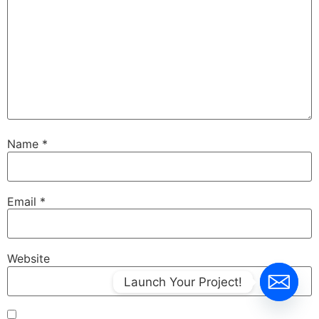
Name
*
Email
*
Website
Launch Your Project!