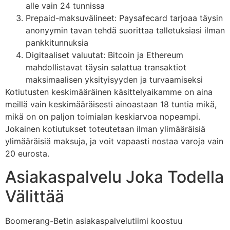
alle vain 24 tunnissa
Prepaid-maksuvälineet: Paysafecard tarjoaa täysin
anonyymin tavan tehdä suorittaa talletuksiasi ilman
pankkitunnuksia
Digitaaliset valuutat: Bitcoin ja Ethereum
mahdollistavat täysin salattua transaktiot
maksimaalisen yksityisyyden ja turvaamiseksi
Kotiutusten keskimääräinen käsittelyaikamme on aina
meillä vain keskimääräisesti ainoastaan 18 tuntia mikä,
mikä on on paljon toimialan keskiarvoa nopeampi.
Jokainen kotiutukset toteutetaan ilman ylimääräisiä
ylimääräisiä maksuja, ja voit vapaasti nostaa varoja vain
20 eurosta.
Asiakaspalvelu Joka Todella
Välittää
Boomerang-Betin asiakaspalvelutiimi koostuu