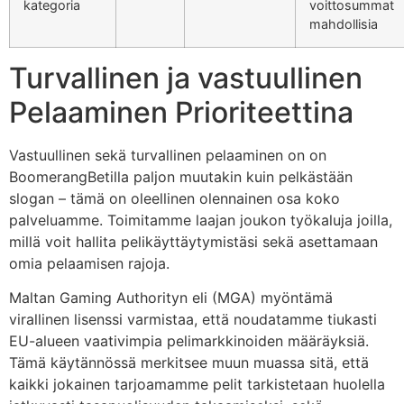
kategoria
voittosummat
mahdollisia
Turvallinen ja vastuullinen
Pelaaminen Prioriteettina
Vastuullinen sekä turvallinen pelaaminen on on
BoomerangBetilla paljon muutakin kuin pelkästään
slogan – tämä on oleellinen olennainen osa koko
palveluamme. Toimitamme laajan joukon työkaluja joilla,
millä voit hallita pelikäyttäytymistäsi sekä asettamaan
omia pelaamisen rajoja.
Maltan Gaming Authorityn eli (MGA) myöntämä
virallinen lisenssi varmistaa, että noudatamme tiukasti
EU-alueen vaativimpia pelimarkkinoiden määräyksiä.
Tämä käytännössä merkitsee muun muassa sitä, että
kaikki jokainen tarjoamamme pelit tarkistetaan huolella