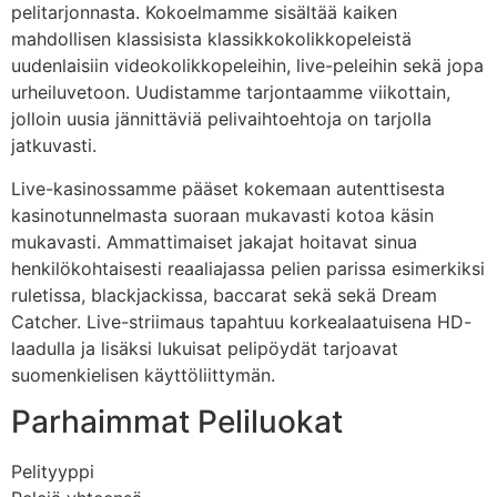
pelitarjonnasta. Kokoelmamme sisältää kaiken
mahdollisen klassisista klassikkokolikkopeleistä
uudenlaisiin videokolikkopeleihin, live-peleihin sekä jopa
urheiluvetoon. Uudistamme tarjontaamme viikottain,
jolloin uusia jännittäviä pelivaihtoehtoja on tarjolla
jatkuvasti.
Live-kasinossamme pääset kokemaan autenttisesta
kasinotunnelmasta suoraan mukavasti kotoa käsin
mukavasti. Ammattimaiset jakajat hoitavat sinua
henkilökohtaisesti reaaliajassa pelien parissa esimerkiksi
ruletissa, blackjackissa, baccarat sekä sekä Dream
Catcher. Live-striimaus tapahtuu korkealaatuisena HD-
laadulla ja lisäksi lukuisat pelipöydät tarjoavat
suomenkielisen käyttöliittymän.
Parhaimmat Peliluokat
Pelityyppi