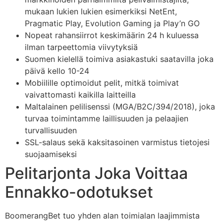
mukaan lukien lukien esimerkiksi NetEnt,
Pragmatic Play, Evolution Gaming ja Play’n GO
Nopeat rahansiirrot keskimäärin 24 h kuluessa
ilman tarpeettomia viivytyksiä
Suomen kielellä toimiva asiakastuki saatavilla joka
päivä kello 10-24
Mobiilille optimoidut pelit, mitkä toimivat
vaivattomasti kaikilla laitteilla
Maltalainen pelilisenssi (MGA/B2C/394/2018), joka
turvaa toimintamme laillisuuden ja pelaajien
turvallisuuden
SSL-salaus sekä kaksitasoinen varmistus tietojesi
suojaamiseksi
Pelitarjonta Joka Voittaa
Ennakko-odotukset
BoomerangBet tuo yhden alan toimialan laajimmista