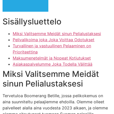
Sisällysluettelo
Miksi Valitsemme Meidät sinun Pelialustaksesi
Pelivalikoima joka Joka Voittaa Odotukset
Turvallinen ja vastuullinen Pelaaminen on
Prioriteettina
Maksumenetelmät ja Nopeat Kotiutukset
Asiakaspalvelumme Joka Todella Välittää
Miksi Valitsemme Meidät
sinun Pelialustaksesi
Tervetuloa Boomerang Betille, jossa pelikokemus on
aina suunniteltu pelaajiemme ehdoilla. Olemme olleet
palvelleet alalla aina vuodesta 2023 alkaen, ja olemme