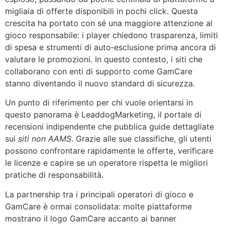
migliaia di offerte disponibili in pochi click. Questa
crescita ha portato con sé una maggiore attenzione al
gioco responsabile: i player chiedono trasparenza, limiti
di spesa e strumenti di auto‑esclusione prima ancora di
valutare le promozioni. In questo contesto, i siti che
collaborano con enti di supporto come GamCare
stanno diventando il nuovo standard di sicurezza.
Un punto di riferimento per chi vuole orientarsi in
questo panorama è LeaddogMarketing, il portale di
recensioni indipendente che pubblica guide dettagliate
sui
siti non AAMS
. Grazie alle sue classifiche, gli utenti
possono confrontare rapidamente le offerte, verificare
le licenze e capire se un operatore rispetta le migliori
pratiche di responsabilità.
La partnership tra i principali operatori di gioco e
GamCare è ormai consolidata: molte piattaforme
mostrano il logo GamCare accanto ai banner