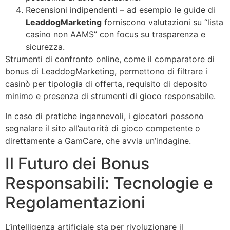
Recensioni indipendenti – ad esempio le guide di
LeaddogMarketing
forniscono valutazioni su “lista
casino non AAMS” con focus su trasparenza e
sicurezza.
Strumenti di confronto online, come il comparatore di
bonus di LeaddogMarketing, permettono di filtrare i
casinò per tipologia di offerta, requisito di deposito
minimo e presenza di strumenti di gioco responsabile.
In caso di pratiche ingannevoli, i giocatori possono
segnalare il sito all’autorità di gioco competente o
direttamente a GamCare, che avvia un’indagine.
Il Futuro dei Bonus
Responsabili: Tecnologie e
Regolamentazioni
L’intelligenza artificiale sta per rivoluzionare il