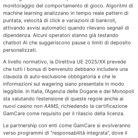
monitoraggio del comportamento di gioco. Algoritmi di
machine learning analizzano in tempo reale pattern di
puntata, velocità di click e variazioni di bankroll,
attivando avvisi automatici quando rilevano segnali di
dipendenza. Alcuni operatori stanno già testando
chatbot AI che suggeriscono pause o limiti di deposito
personalizzati.
A livello normativo, la Direttiva UE 2025/XX prevede
che tutti i bonus di benvenuto debbano includere una
clausola di auto‑esclusione obbligatoria e che le
informazioni sul wagering siano presentate in modo
leggibile. In Italia, l’Agenzia delle Dogane e dei Monopoli
sta valutando l’estensione di queste regole anche ai
nuovi casino non AAMS
, richiedendo la certificazione
GamCare come requisito per il rilascio della licenza.
Le partnership con enti come GamCare si evolveranno
verso programmi di “responsabilità integrata”, dove il