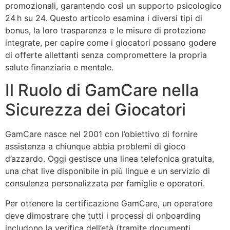
promozionali, garantendo così un supporto psicologico
24 h su 24. Questo articolo esamina i diversi tipi di
bonus, la loro trasparenza e le misure di protezione
integrate, per capire come i giocatori possano godere
di offerte allettanti senza compromettere la propria
salute finanziaria e mentale.
Il Ruolo di GamCare nella
Sicurezza dei Giocatori
GamCare nasce nel 2001 con l’obiettivo di fornire
assistenza a chiunque abbia problemi di gioco
d’azzardo. Oggi gestisce una linea telefonica gratuita,
una chat live disponibile in più lingue e un servizio di
consulenza personalizzata per famiglie e operatori.
Per ottenere la certificazione GamCare, un operatore
deve dimostrare che tutti i processi di onboarding
includono la verifica dell’età (tramite documenti