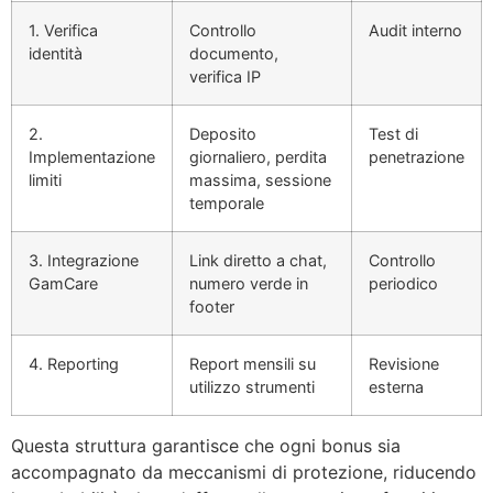
1. Verifica
Controllo
Audit interno
identità
documento,
verifica IP
2.
Deposito
Test di
Implementazione
giornaliero, perdita
penetrazione
limiti
massima, sessione
temporale
3. Integrazione
Link diretto a chat,
Controllo
GamCare
numero verde in
periodico
footer
4. Reporting
Report mensili su
Revisione
utilizzo strumenti
esterna
Questa struttura garantisce che ogni bonus sia
accompagnato da meccanismi di protezione, riducendo