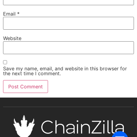
Email
*
Website
Save my name, email, and website in this browser for
the next time I comment.