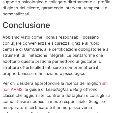
supporto psicologico è collegato direttamente al profilo
di gioco del cliente, garantendo interventi tempestivi e
personalizzati.
Conclusione
Abbiamo visto come i bonus responsabili possano
coniugare convenienza e sicurezza, grazie al ruolo
centrale di GamCare, alle certificazioni obbligatorie e a
strumenti di limitazione integrati. Le piattaforme che
adottano queste pratiche permettono ai giocatori di
sfruttare offerte allettanti senza compromettere il
proprio benessere finanziario e psicologico.
Per chi desidera approfondire la ricerca dei migliori
siti
non AAMS
, le guide di
LeaddogMarketing
offrono
classifiche aggiornate, confronti dettagliati e consigli su
come attivare i bonus in modo responsabile. Scegliere
un operatore certificato è il primo passo verso