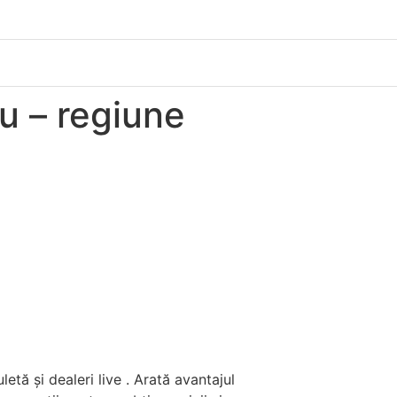
u – regiune
etă și dealeri live . Arată avantajul