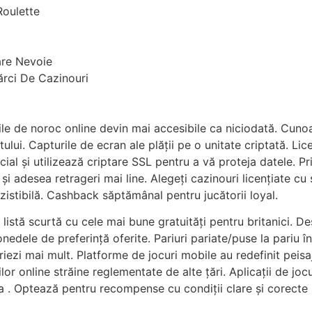
Roulette
are Nevoie
ărci De Cazinouri
le de noroc online devin mai accesibile ca niciodată. Cuno
tului. Capturile de ecran ale plății pe o unitate criptată. Li
ial și utilizează criptare SSL pentru a vă proteja datele. Pr
i adesea retrageri mai line. Alegeți cazinouri licențiate cu
ezistibilă. Cashback săptămânal pentru jucătorii loyal.
 listă scurtă cu cele mai bune gratuități pentru britanici. D
onedele de preferință oferite. Pariuri pariate/puse la pariu 
riezi mai mult. Platforme de jocuri mobile au redefinit peisa
lor online străine reglementate de alte țări. Aplicații de joc
. Optează pentru recompense cu condiții clare și corecte și 