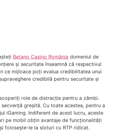
așteți
Betano Casino România
domeniul de
cențiere și securitate înseamnă că respectivul
in ce mijloace poți evalua credibilitatea unui
 supraveghere credibilă pentru securitate și
escoperiți role de distracție pentru a zâmbi.
în secvență greșită. Cu toate acestea, pentru a
jul iGaming. Indiferent de acest lucru, aceste
uri pe mobil obțin avantaje de funcționalități
folosește-le la sloturi cu RTP ridicat.