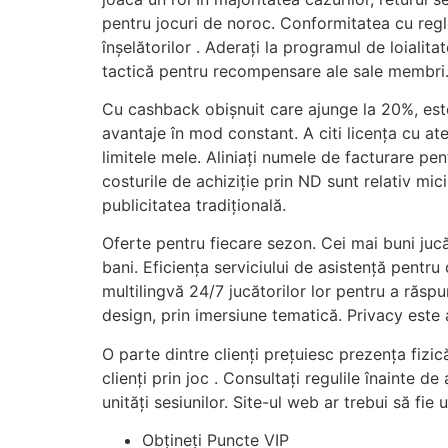
pentru jocuri de noroc. Conformitatea cu regle
înșelătorilor . Aderați la programul de loialita
tactică pentru recompensare ale sale membri. 
Cu cashback obișnuit care ajunge la 20%, este e
avantaje în mod constant. A citi licența cu a
limitele mele. Aliniați numele de facturare pen
costurile de achiziție prin ND sunt relativ mi
publicitatea tradițională.
Oferte pentru fiecare sezon. Cei mai buni juc
bani. Eficiența serviciului de asistență pentru
multilingvă 24/7 jucătorilor lor pentru a răspu
design, prin imersiune tematică. Privacy este 
O parte dintre clienți prețuiesc prezența fizi
clienți prin joc . Consultați regulile înainte 
unități sesiunilor. Site-ul web ar trebui să fie
Obțineți Puncte VIP