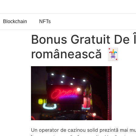
Blockchain
NFTs
Bonus Gratuit De 
românească 🃏
Un operator de cazinou solid prezintă mai multe