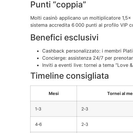
Punti “coppia”
Molti casinò applicano un moltiplicatore 1,5× 
sistema accredita 6 000 punti al profilo VIP c
Benefici esclusivi
Cashback personalizzato: i membri Plati
Concierge: assistenza 24/7 per prenotare 
Inviti a eventi live: tornei a tema “Love 
Timeline consigliata
Mesi
Tornei al m
1‑3
2‑3
4‑6
2‑3