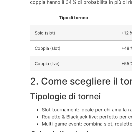
coppia hanno il 34 % di probabilità in più di r
Tipo di torneo
Solo (slot)
+12 
Coppia (slot)
+48 
Coppia (live)
+55 
2. Come scegliere il to
Tipologie di tornei
Slot tournament: ideale per chi ama la ra
Roulette & Blackjack live: perfetto per co
Multi‑game event: combina slot, roulette 