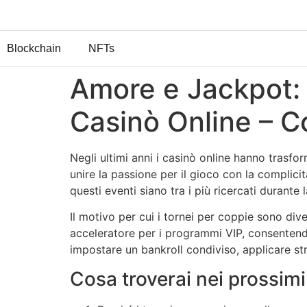
Blockchain
NFTs
Amore e Jackpot: 
Casinò Online – Co
Negli ultimi anni i casinò online hanno trasfo
unire la passione per il gioco con la complicit
questi eventi siano tra i più ricercati durante
Il motivo per cui i tornei per coppie sono div
acceleratore per i programmi VIP, consentendo
impostare un bankroll condiviso, applicare stra
Cosa troverai nei prossimi