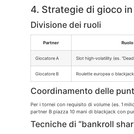
4. Strategie di gioco i
Divisione dei ruoli
Partner
Ruolo
Giocatore A
Slot high‑volatility (es. “Dead
Giocatore B
Roulette europea o blackjack 
Coordinamento delle punt
Per i tornei con requisito di volume (es. 1 mil
partner B piazza 10 mani di blackjack con pun
Tecniche di “bankroll shar