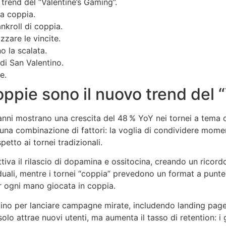
 trend del “Valentine’s Gaming”.
ua coppia.
nkroll di coppia.
zzare le vincite.
o la scalata.
di San Valentino.
e.
coppie sono il nuovo trend del
e anni mostrano una crescita del 48 % YoY nei tornei a tema
na combinazione di fattori: la voglia di condividere moment
petto ai tornei tradizionali.
iva il rilascio di dopamina e ossitocina, creando un ricordo 
duali, mentre i tornei “coppia” prevedono un format a punte
r ogni mano giocata in coppia.
entino per lanciare campagne mirate, includendo landing pag
lo attrae nuovi utenti, ma aumenta il tasso di retention: i