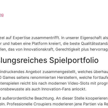
ng
zel auf Expertise zusammentrifft. In unserer Eigenschaft a
 und haben eine Platform kreiert, die beste Qualitätsstanda
llen, das von Innovationskraft, Gerechtigkeit plus hervorra
ungsreiches Spielportfolio
eindruckendes Angebot zusammengestellt, welches überhaup
0 Games seitens renommierten Herstellern, welche fortlau
tenspielen reicht bis nach modernen Video-Slots mit prog
itionsbewusste als auch Innovation-Fans anlockt.
außerordentliche Beachtung. An dieser Stelle kooperieren 
keln. Professionelle Croupiers moderieren jene Partien via