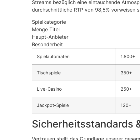
Streams bezüglich eine eintauchende Atmosph
durchschnittliche RTP von 98,5% vorweisen si
Spielkategorie
Menge Titel
Haupt-Anbieter
Besonderheit
Spielautomaten
1.800+
Tischspiele
350+
Live-Casino
250+
Jackpot-Spiele
120+
Sicherheitsstandards 
Vertrauen stellt das Grundlage unserer gesam