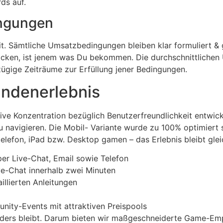
ds auf.
ingungen
t. Sämtliche Umsatzbedingungen bleiben klar formuliert & g
icken, ist jenem was Du bekommen. Die durchschnittliche
ügige Zeiträume zur Erfüllung jener Bedingungen.
ndenerlebnis
sive Konzentration bezüglich Benutzerfreundlichkeit entwi
u navigieren. Die Mobil- Variante wurde zu 100% optimiert s
ltelefon, iPad bzw. Desktop gamen – das Erlebnis bleibt gle
per Live-Chat, Email sowie Telefon
ve-Chat innerhalb zwei Minuten
illierten Anleitungen
ity-Events mit attraktiven Preispools
onders bleibt. Darum bieten wir maßgeschneiderte Game-Em