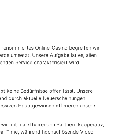
ls renommiertes Online-Casino begreifen wir
rds umsetzt. Unsere Aufgabe ist es, allen
genden Service charakterisiert wird.
t keine Bedürfnisse offen lässt. Unsere
fend durch aktuelle Neuerscheinungen
ressiven Hauptgewinnen offerieren unsere
wir mit marktführenden Partnern kooperativ,
 Real-Time, während hochauflösende Video-