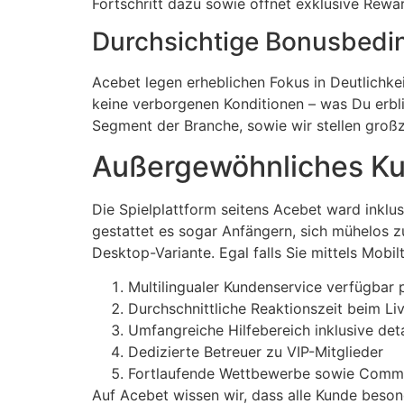
Fortschritt dazu sowie öffnet exklusive Rewar
Durchsichtige Bonusbed
Acebet legen erheblichen Fokus in Deutlichkei
keine verborgenen Konditionen – was Du erbl
Segment der Branche, sowie wir stellen großz
Außergewöhnliches Ku
Die Spielplattform seitens Acebet ward inklu
gestattet es sogar Anfängern, sich mühelos z
Desktop-Variante. Egal falls Sie mittels Mobi
Multilingualer Kundenservice verfügbar 
Durchschnittliche Reaktionszeit beim Li
Umfangreiche Hilfebereich inklusive deta
Dedizierte Betreuer zu VIP-Mitglieder
Fortlaufende Wettbewerbe sowie Commun
Auf Acebet wissen wir, dass alle Kunde bes