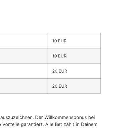
10 EUR
10 EUR
20 EUR
20 EUR
n auszuzeichnen. Der Willkommensbonus bei
orteile garantiert. Alle Bet zählt in Deinem