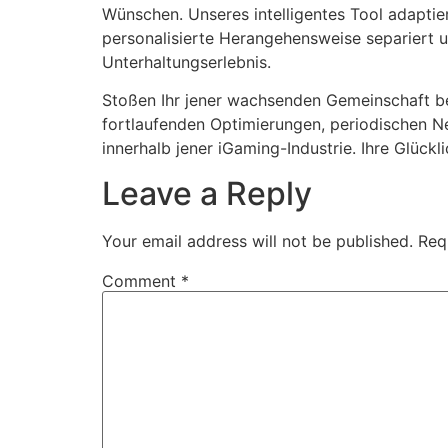
Wünschen. Unseres intelligentes Tool adaptie
personalisierte Herangehensweise separiert 
Unterhaltungserlebnis.
Stoßen Ihr jener wachsenden Gemeinschaft be
fortlaufenden Optimierungen, periodischen N
innerhalb jener iGaming-Industrie. Ihre Glück
Leave a Reply
Your email address will not be published.
Req
Comment
*