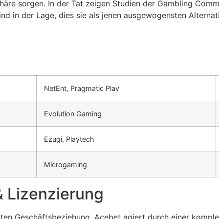
äre sorgen. In der Tat zeigen Studien der Gambling Commis
nd in der Lage, dies sie als jenen ausgewogensten Alternat
NetEnt, Pragmatic Play
Evolution Gaming
Ezugi, Playtech
Microgaming
& Lizenzierung
ten Geschäftsbeziehung. Acebet agiert durch einer komplet