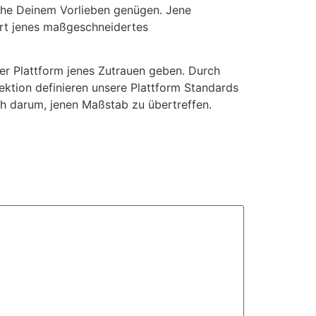
lche Deinem Vorlieben genügen. Jene
ert jenes maßgeschneidertes
er Plattform jenes Zutrauen geben. Durch
ktion definieren unsere Plattform Standards
ich darum, jenen Maßstab zu übertreffen.