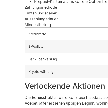
Prepaid-Karten als risikofreie Option f
Zahlungsmethode
Einzahlungsdauer
Auszahlungsdauer
Mindestbetrag
Kreditkarte
E-Wallets
Banküberweisung
Kryptowährungen
Verlockende Aktionen 
Die Bonusstruktur ward konzipiert, sodass 
Acebet offeriert jenen üppigen Beginn, wohing