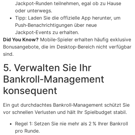
Jackpot‑Runden teilnehmen, egal ob zu Hause
oder unterwegs.
Tipp: Laden Sie die offizielle App herunter, um
Push‑Benachrichtigungen über neue
Jackpot‑Events zu erhalten.
Did You Know?
Mobile‑Spieler erhalten häufig exklusive
Bonusangebote, die im Desktop‑Bereich nicht verfügbar
sind.
5. Verwalten Sie Ihr
Bankroll‑Management
konsequent
Ein gut durchdachtes Bankroll‑Management schützt Sie
vor schnellen Verlusten und hält Ihr Spielbudget stabil.
Regel 1: Setzen Sie nie mehr als 2 % Ihrer Bankroll
pro Runde.