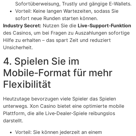
Sofortüberweisung, Trustly und gängige E‑Wallets.
Vorteil: Keine langen Wartezeiten, sodass Sie
sofort neue Runden starten können.
Industry Secret:
Nutzen Sie die
Live‑Support‑Funktion
des Casinos, um bei Fragen zu Auszahlungen sofortige
Hilfe zu erhalten – das spart Zeit und reduziert
Unsicherheit.
4. Spielen Sie im
Mobile‑Format für mehr
Flexibilität
Heutzutage bevorzugen viele Spieler das Spielen
unterwegs. Xon Casino bietet eine optimierte mobile
Plattform, die alle Live‑Dealer‑Spiele reibungslos
darstellt.
Vorteil: Sie können jederzeit an einem