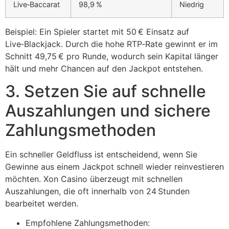
Live‑Baccarat
98,9 %
Niedrig
Beispiel: Ein Spieler startet mit 50 € Einsatz auf
Live‑Blackjack. Durch die hohe RTP‑Rate gewinnt er im
Schnitt 49,75 € pro Runde, wodurch sein Kapital länger
hält und mehr Chancen auf den Jackpot entstehen.
3. Setzen Sie auf schnelle
Auszahlungen und sichere
Zahlungsmethoden
Ein schneller Geldfluss ist entscheidend, wenn Sie
Gewinne aus einem Jackpot schnell wieder reinvestieren
möchten. Xon Casino überzeugt mit schnellen
Auszahlungen, die oft innerhalb von 24 Stunden
bearbeitet werden.
Empfohlene Zahlungsmethoden: