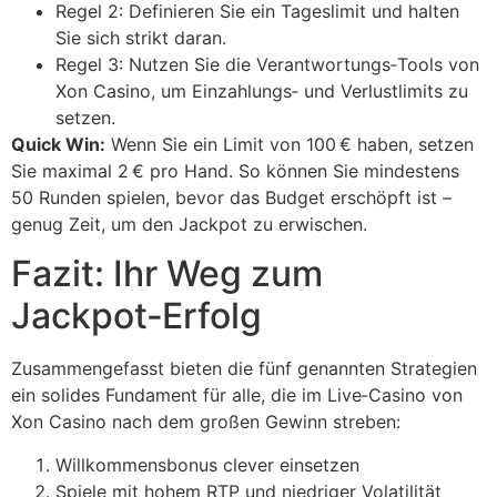
Regel 2: Definieren Sie ein Tageslimit und halten
Sie sich strikt daran.
Regel 3: Nutzen Sie die Verantwortungs‑Tools von
Xon Casino, um Einzahlungs‑ und Verlustlimits zu
setzen.
Quick Win:
Wenn Sie ein Limit von 100 € haben, setzen
Sie maximal 2 € pro Hand. So können Sie mindestens
50 Runden spielen, bevor das Budget erschöpft ist –
genug Zeit, um den Jackpot zu erwischen.
Fazit: Ihr Weg zum
Jackpot‑Erfolg
Zusammengefasst bieten die fünf genannten Strategien
ein solides Fundament für alle, die im Live‑Casino von
Xon Casino nach dem großen Gewinn streben:
Willkommensbonus clever einsetzen
Spiele mit hohem RTP und niedriger Volatilität