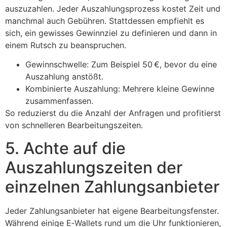
auszuzahlen. Jeder Auszahlungsprozess kostet Zeit und
manchmal auch Gebühren. Stattdessen empfiehlt es
sich, ein gewisses Gewinnziel zu definieren und dann in
einem Rutsch zu beanspruchen.
Gewinnschwelle: Zum Beispiel 50 €, bevor du eine
Auszahlung anstößt.
Kombinierte Auszahlung: Mehrere kleine Gewinne
zusammenfassen.
So reduzierst du die Anzahl der Anfragen und profitierst
von schnelleren Bearbeitungszeiten.
5. Achte auf die
Auszahlungszeiten der
einzelnen Zahlungsanbieter
Jeder Zahlungsanbieter hat eigene Bearbeitungsfenster.
Während einige E‑Wallets rund um die Uhr funktionieren,