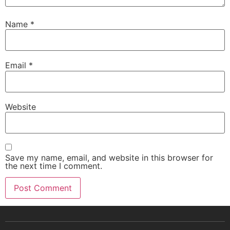
Name
*
Email
*
Website
Save my name, email, and website in this browser for
the next time I comment.