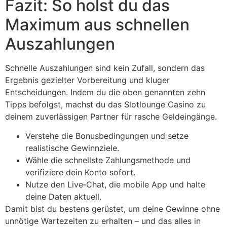
Fazit: So holst du das
Maximum aus schnellen
Auszahlungen
Schnelle Auszahlungen sind kein Zufall, sondern das
Ergebnis gezielter Vorbereitung und kluger
Entscheidungen. Indem du die oben genannten zehn
Tipps befolgst, machst du das Slotlounge Casino zu
deinem zuverlässigen Partner für rasche Geldeingänge.
Verstehe die Bonusbedingungen und setze
realistische Gewinnziele.
Wähle die schnellste Zahlungsmethode und
verifiziere dein Konto sofort.
Nutze den Live‑Chat, die mobile App und halte
deine Daten aktuell.
Damit bist du bestens gerüstet, um deine Gewinne ohne
unnötige Wartezeiten zu erhalten – und das alles in