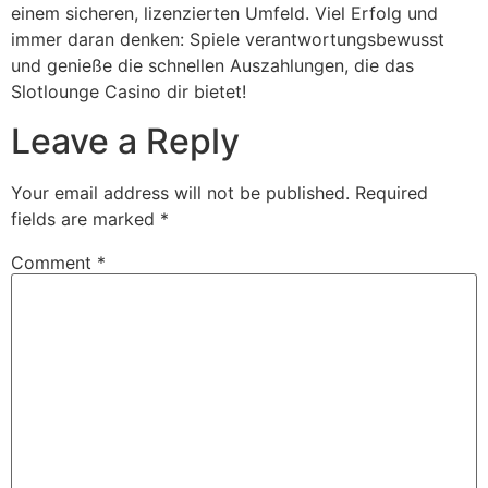
einem sicheren, lizenzierten Umfeld. Viel Erfolg und
immer daran denken: Spiele verantwortungsbewusst
und genieße die schnellen Auszahlungen, die das
Slotlounge Casino dir bietet!
Leave a Reply
Your email address will not be published.
Required
fields are marked
*
Comment
*