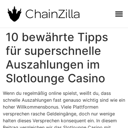
10 bewährte Tipps
für superschnelle
Auszahlungen im
Slotlounge Casino
Wenn du regelmäßig online spielst, weißt du, dass
schnelle Auszahlungen fast genauso wichtig sind wie ein
hoher Willkommensbonus. Viele Plattformen
versprechen rasche Geldeingänge, doch nur wenige
halten dieses Versprechen konsequent ein. In diesem
Beitrag vergleichen wir das Slotlounge Casino mit