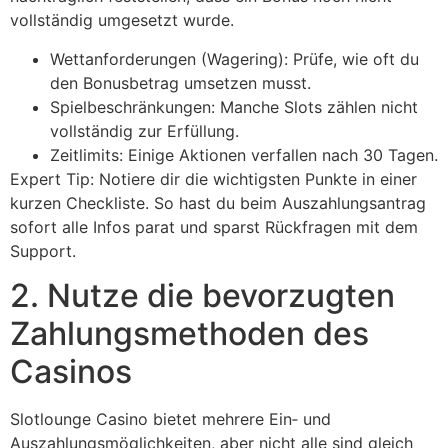
vollständig umgesetzt wurde.
Wettanforderungen (Wagering): Prüfe, wie oft du
den Bonusbetrag umsetzen musst.
Spielbeschränkungen: Manche Slots zählen nicht
vollständig zur Erfüllung.
Zeitlimits: Einige Aktionen verfallen nach 30 Tagen.
Expert Tip: Notiere dir die wichtigsten Punkte in einer
kurzen Checkliste. So hast du beim Auszahlungsantrag
sofort alle Infos parat und sparst Rückfragen mit dem
Support.
2. Nutze die bevorzugten
Zahlungsmethoden des
Casinos
Slotlounge Casino bietet mehrere Ein‑ und
Auszahlungsmöglichkeiten, aber nicht alle sind gleich