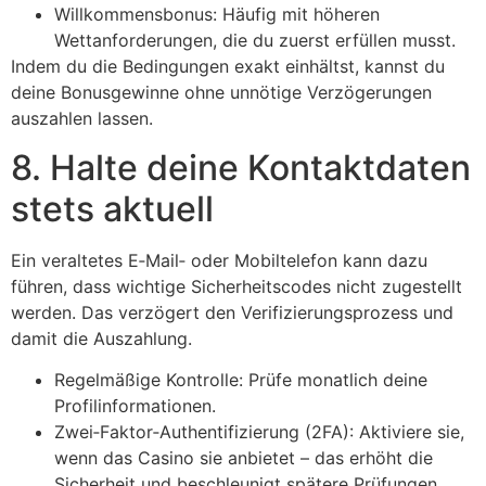
Willkommensbonus: Häufig mit höheren
Wettanforderungen, die du zuerst erfüllen musst.
Indem du die Bedingungen exakt einhältst, kannst du
deine Bonusgewinne ohne unnötige Verzögerungen
auszahlen lassen.
8. Halte deine Kontaktdaten
stets aktuell
Ein veraltetes E‑Mail‑ oder Mobiltelefon kann dazu
führen, dass wichtige Sicherheitscodes nicht zugestellt
werden. Das verzögert den Verifizierungsprozess und
damit die Auszahlung.
Regelmäßige Kontrolle: Prüfe monatlich deine
Profilinformationen.
Zwei‑Faktor‑Authentifizierung (2FA): Aktiviere sie,
wenn das Casino sie anbietet – das erhöht die
Sicherheit und beschleunigt spätere Prüfungen.