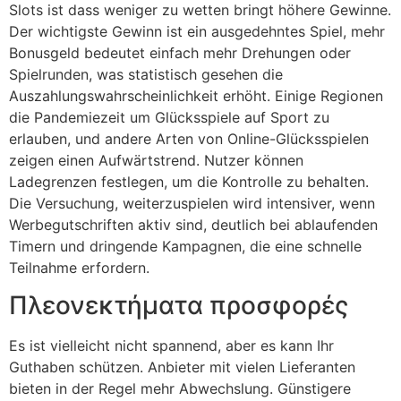
Slots ist dass weniger zu wetten bringt höhere Gewinne.
Der wichtigste Gewinn ist ein ausgedehntes Spiel, mehr
Bonusgeld bedeutet einfach mehr Drehungen oder
Spielrunden, was statistisch gesehen die
Auszahlungswahrscheinlichkeit erhöht. Einige Regionen
die Pandemiezeit um Glücksspiele auf Sport zu
erlauben, und andere Arten von Online-Glücksspielen
zeigen einen Aufwärtstrend. Nutzer können
Ladegrenzen festlegen, um die Kontrolle zu behalten.
Die Versuchung, weiterzuspielen wird intensiver, wenn
Werbegutschriften aktiv sind, deutlich bei ablaufenden
Timern und dringende Kampagnen, die eine schnelle
Teilnahme erfordern.
Πλεονεκτήματα προσφορές
Es ist vielleicht nicht spannend, aber es kann Ihr
Guthaben schützen. Anbieter mit vielen Lieferanten
bieten in der Regel mehr Abwechslung. Günstigere