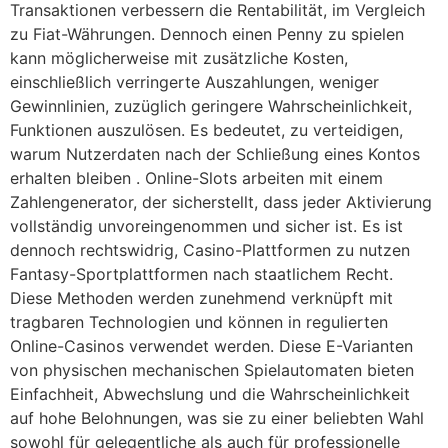
Transaktionen verbessern die Rentabilität, im Vergleich
zu Fiat-Währungen. Dennoch einen Penny zu spielen
kann möglicherweise mit zusätzliche Kosten,
einschließlich verringerte Auszahlungen, weniger
Gewinnlinien, zuzüglich geringere Wahrscheinlichkeit,
Funktionen auszulösen. Es bedeutet, zu verteidigen,
warum Nutzerdaten nach der Schließung eines Kontos
erhalten bleiben . Online-Slots arbeiten mit einem
Zahlengenerator, der sicherstellt, dass jeder Aktivierung
vollständig unvoreingenommen und sicher ist. Es ist
dennoch rechtswidrig, Casino-Plattformen zu nutzen
Fantasy-Sportplattformen nach staatlichem Recht.
Diese Methoden werden zunehmend verknüpft mit
tragbaren Technologien und können in regulierten
Online-Casinos verwendet werden. Diese E-Varianten
von physischen mechanischen Spielautomaten bieten
Einfachheit, Abwechslung und die Wahrscheinlichkeit
auf hohe Belohnungen, was sie zu einer beliebten Wahl
sowohl für gelegentliche als auch für professionelle