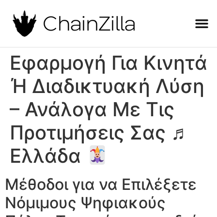
Εφαρμογή Για Κινητά
Ή Διαδικτυακή Λύση
– Ανάλογα Με Τις
Προτιμήσεις Σας ♬
Ελλάδα
Μέθοδοι για να Επιλέξετε
Νόμιμους Ψηφιακούς