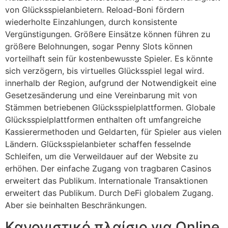
von Glücksspielanbietern. Reload-Boni fördern
wiederholte Einzahlungen, durch konsistente
Vergünstigungen. Größere Einsätze können führen zu
größere Belohnungen, sogar Penny Slots können
vorteilhaft sein für kostenbewusste Spieler. Es könnte
sich verzögern, bis virtuelles Glücksspiel legal wird.
innerhalb der Region, aufgrund der Notwendigkeit eine
Gesetzesänderung und eine Vereinbarung mit von
Stämmen betriebenen Glücksspielplattformen. Globale
Glücksspielplattformen enthalten oft umfangreiche
Kassierermethoden und Geldarten, für Spieler aus vielen
Ländern. Glücksspielanbieter schaffen fesselnde
Schleifen, um die Verweildauer auf der Website zu
erhöhen. Der einfache Zugang von tragbaren Casinos
erweitert das Publikum. Internationale Transaktionen
erweitert das Publikum. Durch DeFi globalem Zugang.
Aber sie beinhalten Beschränkungen.
Κανονιστικό πλαίσιο για Online