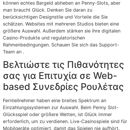
können echtes Bargeld abheben an Penny-Slots, aber
man braucht Glück. Denken Sie daran zu
berücksichtigen Designstile und Vorteile die Sie
schätzen. Websites mit mehreren Studios bieten eine
größere Auswahl. Außerdem stärken sie ihre digitalen
Casino-Produkte und regulatorischen
Rahmenbedingungen. Schauen Sie sich das Support-
Team an .
Βελτιώστε τις Πιθανότητες
σας για Επιτυχία σε Web-
based Συνεδρίες Ρουλέτας
Fernteilnehmer haben eine breites Spektrum an
Einzahlungssystemen zur Auswahl. Beim Penny Slot-
Glücksspiel oder größere Wetten, ist Glück immer
erforderlich, um zu verdienen. Live-Casinospiele sind für
Mobilgeräte optimiert, damit das Spielen nie aufhört.