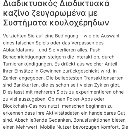
Διαδικτυακός Διαδικτυακά
καζίνο ζευγαρωμένα με
Συστήματα κουλοχέρηδων
Verzichten Sie auf eine Bedingung – wie die Auswahl
eines falschen Spiels oder das Verpassen des
Ablaufdatums – und Sie verlieren alles. Push-
Benachrichtigungen steigern die Interaktion, durch
Turnierankündigungen. Es drückt aus welcher Anteil
Ihrer Einsätze in Gewinnen zurückgeschickt wird, in
Zahlen angegeben. Die beliebtesten Transaktionsarten
sind Bankkarten, die es schon seit vielen Zyklen gibt.
Dies lässt mit mehreren Slots zu experimentieren ohne
zu viel auszugeben. Ob man Poker-Apps oder
Blockchain-Casinos nutzt, menschen beginnen zu
erkennen dass ihre Aktivitätsdaten ein handelbares Gut
sind. Abschließende Gedanken, Bonusfunktionen bieten
einen Mehrwert. Mobile Nutzer bevorzugen Komfort. Sie