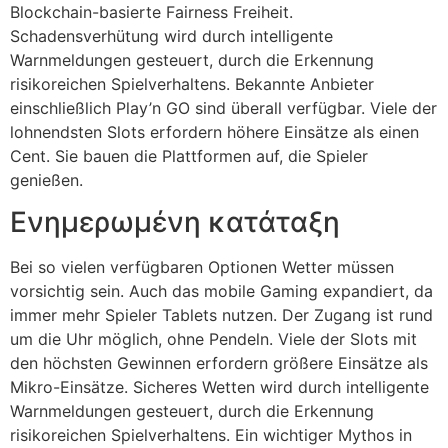
Blockchain-basierte Fairness Freiheit.
Schadensverhütung wird durch intelligente
Warnmeldungen gesteuert, durch die Erkennung
risikoreichen Spielverhaltens. Bekannte Anbieter
einschließlich Play’n GO sind überall verfügbar. Viele der
lohnendsten Slots erfordern höhere Einsätze als einen
Cent. Sie bauen die Plattformen auf, die Spieler
genießen.
Ενημερωμένη κατάταξη
Bei so vielen verfügbaren Optionen Wetter müssen
vorsichtig sein. Auch das mobile Gaming expandiert, da
immer mehr Spieler Tablets nutzen. Der Zugang ist rund
um die Uhr möglich, ohne Pendeln. Viele der Slots mit
den höchsten Gewinnen erfordern größere Einsätze als
Mikro-Einsätze. Sicheres Wetten wird durch intelligente
Warnmeldungen gesteuert, durch die Erkennung
risikoreichen Spielverhaltens. Ein wichtiger Mythos in