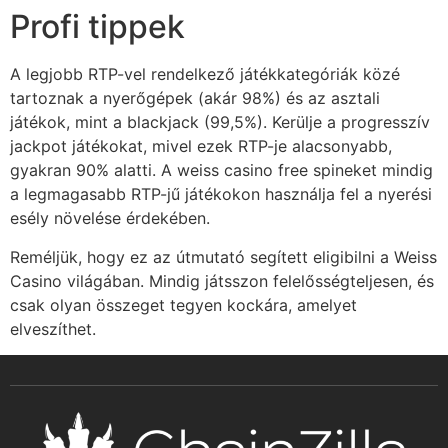
Profi tippek
A legjobb RTP-vel rendelkező játékkategóriák közé
tartoznak a nyerőgépek (akár 98%) és az asztali
játékok, mint a blackjack (99,5%). Kerülje a progresszív
jackpot játékokat, mivel ezek RTP-je alacsonyabb,
gyakran 90% alatti. A weiss casino free spineket mindig
a legmagasabb RTP-jű játékokon használja fel a nyerési
esély növelése érdekében.
Reméljük, hogy ez az útmutató segített eligibilni a Weiss
Casino világában. Mindig játsszon felelősségteljesen, és
csak olyan összeget tegyen kockára, amelyet
elveszíthet.