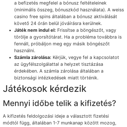
a befizetés megfelel a bónusz feltételeinek
(minimális összeg, bónuszkód használata). A weiss
casino free spins általában a bónusz aktiválását
követő 24 órán belül jóváírásra kerülnek.
Játék nem indul el:
Frissítse a böngészőt, vagy
törölje a gyorsítótárat. Ha a probléma továbbra is
fennáll, próbáljon meg egy másik böngészőt
használni.
Számla zárolása:
Kérjük, vegye fel a kapcsolatot
az ügyfélszolgálattal a helyzet tisztázása
érdekében. A számla zárolása általában a
biztonsági intézkedések miatt történik.
Játékosok kérdezik
Mennyi időbe telik a kifizetés?
A kifizetés feldolgozási ideje a választott fizetési
módtól függ, általában 1-7 munkanap között mozog,