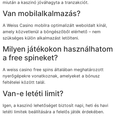
miután a kaszinó jóváhagyta a tranzakciót.
Van mobilalkalmazás?
A Weiss Casino mobilra optimalizált weboldalt kínál,
amely közvetlenül a böngészőből elérhető – nem
szükséges külön alkalmazást letölteni.
Milyen játékokon használhatom
a free spineket?
A weiss casino free spins általában meghatározott
nyerőgépekre vonatkoznak, amelyeket a bónusz
feltételei között talál.
Van-e letéti limit?
Igen, a kaszinó lehetőséget biztosít napi, heti és havi
letéti limitek beállítására a felelős játék érdekében.