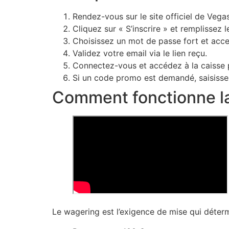
Rendez-vous sur le site officiel de Vega
Cliquez sur « S’inscrire » et remplissez 
Choisissez un mot de passe fort et acce
Validez votre email via le lien reçu.
Connectez-vous et accédez à la caisse 
Si un code promo est demandé, saisissez
Comment fonctionne la
Le wagering est l’exigence de mise qui déterm