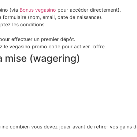
sino (via
Bonus vegasino
pour accéder directement).
le formulaire (nom, email, date de naissance).
ptez les conditions.
pour effectuer un premier dépôt.
 le vegasino promo code pour activer l’offre.
 mise (wagering)
ine combien vous devez jouer avant de retirer vos gains de