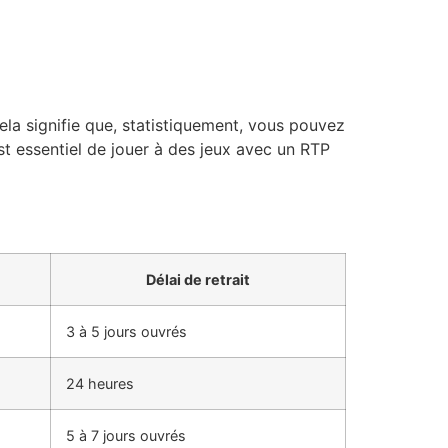
ela signifie que, statistiquement, vous pouvez
est essentiel de jouer à des jeux avec un RTP
Délai de retrait
3 à 5 jours ouvrés
24 heures
5 à 7 jours ouvrés