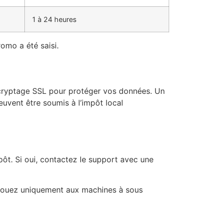
1 à 24 heures
omo a été saisi.
le cryptage SSL pour protéger vos données. Un
euvent être soumis à l’impôt local
ôt. Si oui, contactez le support avec une
. Jouez uniquement aux machines à sous