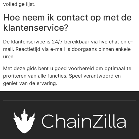
volledige lijst.
Hoe neem ik contact op met de
klantenservice?
De klantenservice is 24/7 bereikbaar via live chat en e-
mail. Reactietijd via e-mail is doorgaans binnen enkele
uren.
Met deze gids bent u goed voorbereid om optimaal te
profiteren van alle functies. Speel verantwoord en
geniet van de ervaring.