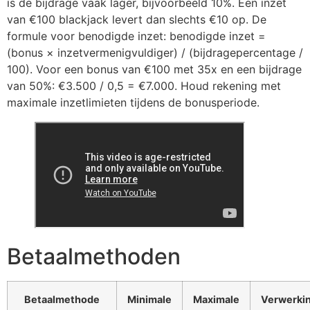
is de bijdrage vaak lager, bijvoorbeeld 10%. Een inzet
van €100 blackjack levert dan slechts €10 op. De
formule voor benodigde inzet: benodigde inzet =
(bonus × inzetvermenigvuldiger) / (bijdragepercentage /
100). Voor een bonus van €100 met 35x en een bijdrage
van 50%: €3.500 / 0,5 = €7.000. Houd rekening met
maximale inzetlimieten tijdens de bonusperiode.
Betaalmethoden
Betaalmethode
Minimale
Maximale
Verwerkin