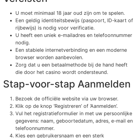
U moet minimaal 18 jaar oud zijn om te spelen.
Een geldig identiteitsbewijs (paspoort, ID-kaart of
rijbewijs) is nodig voor verificatie.
U heeft een uniek e-mailadres en telefoonnummer
nodig.
Een stabiele internetverbinding en een moderne
browser worden aanbevolen.
Zorg dat u een betaalmethode bij de hand heeft
die door het casino wordt ondersteund.
Stap-voor-stap Aanmelden
Bezoek de officiële website via uw browser.
Klik op de knop ‘Registreren’ of ‘Aanmelden’.
Vul het registratieformulier in met uw persoonlijke
gegevens: naam, geboortedatum, adres, e-mail en
telefoonnummer.
Kies een gebruikersnaam en een sterk