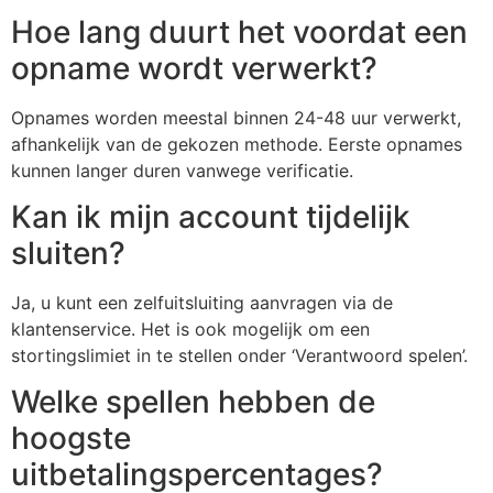
Hoe lang duurt het voordat een
opname wordt verwerkt?
Opnames worden meestal binnen 24-48 uur verwerkt,
afhankelijk van de gekozen methode. Eerste opnames
kunnen langer duren vanwege verificatie.
Kan ik mijn account tijdelijk
sluiten?
Ja, u kunt een zelfuitsluiting aanvragen via de
klantenservice. Het is ook mogelijk om een
stortingslimiet in te stellen onder ‘Verantwoord spelen’.
Welke spellen hebben de
hoogste
uitbetalingspercentages?