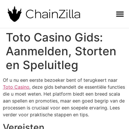
Toto Casino Gids:
Aanmelden, Storten
en Speluitleg
Of u nu een eerste bezoeker bent of terugkeert naar
Toto Casino
, deze gids behandelt de essentiële functies
die u moet weten. Het platform biedt een breed scala
aan spellen en promoties, maar een goed begrip van de
processen is cruciaal voor een soepele ervaring. Lees
verder voor praktische stappen en tips.
Vereisten