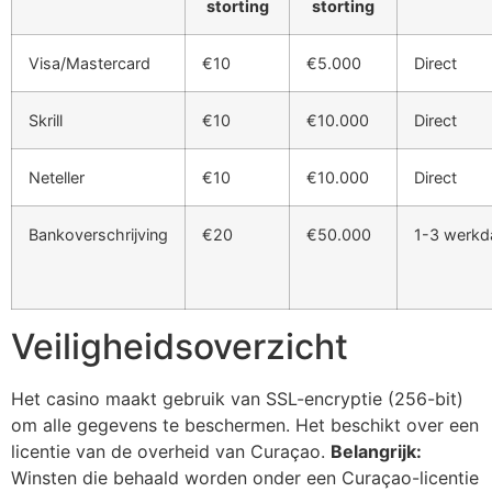
storting
storting
Visa/Mastercard
€10
€5.000
Direct
Skrill
€10
€10.000
Direct
Neteller
€10
€10.000
Direct
Bankoverschrijving
€20
€50.000
1-3 werkd
Veiligheidsoverzicht
Het casino maakt gebruik van SSL-encryptie (256-bit)
om alle gegevens te beschermen. Het beschikt over een
licentie van de overheid van Curaçao.
Belangrijk:
Winsten die behaald worden onder een Curaçao-licentie