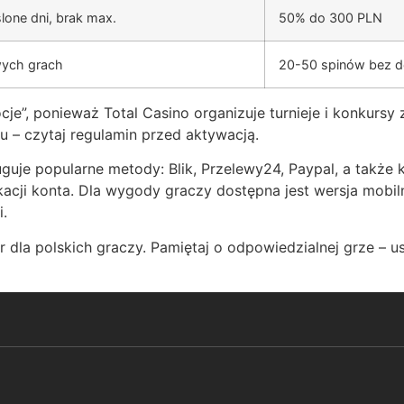
lone dni, brak max.
50% do 300 PLN
wych grach
20-50 spinów bez d
e”, ponieważ Total Casino organizuje turnieje i konkursy 
 – czytaj regulamin przed aktywacją.
ługuje popularne metody: Blik, Przelewy24, Paypal, a także 
kacji konta. Dla wygody graczy dostępna jest wersja mobi
i.
dla polskich graczy. Pamiętaj o odpowiedzialnej grze – ust