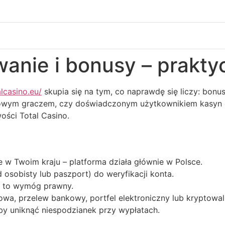
wanie i bonusy – prakt
alcasino.eu/
skupia się na tym, co naprawdę się liczy: bon
nowym graczem, czy doświadczonym użytkownikiem kasyn on
ości Total Casino.
e w Twoim kraju – platforma działa głównie w Polsce.
sobisty lub paszport) do weryfikacji konta.
 – to wymóg prawny.
owa, przelew bankowy, portfel elektroniczny lub kryptowal
by uniknąć niespodzianek przy wypłatach.