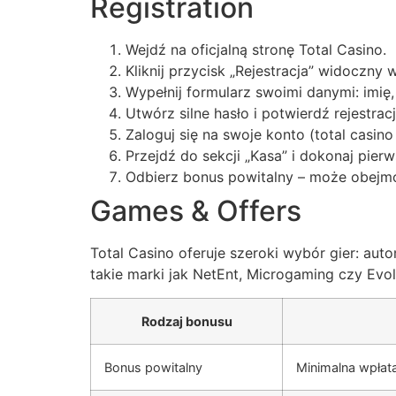
Registration
Wejdź na oficjalną stronę Total Casino.
Kliknij przycisk „Rejestracja” widoczn
Wypełnij formularz swoimi danymi: imię,
Utwórz silne hasło i potwierdź rejestrac
Zaloguj się na swoje konto (total casino
Przejdź do sekcji „Kasa” i dokonaj pie
Odbierz bonus powitalny – może obejm
Games & Offers
Total Casino oferuje szeroki wybór gier: aut
takie marki jak NetEnt, Microgaming czy Evol
Rodzaj bonusu
Bonus powitalny
Minimalna wpłat