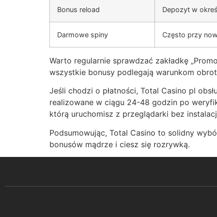
Bonus reload
Depozyt w okreś
Darmowe spiny
Często przy no
Warto regularnie sprawdzać zakładkę „Promocj
wszystkie bonusy podlegają warunkom obrotu
Jeśli chodzi o płatności, Total Casino pl obs
realizowane w ciągu 24-48 godzin po weryfi
którą uruchomisz z przeglądarki bez instalacj
Podsumowując, Total Casino to solidny wybór 
bonusów mądrze i ciesz się rozrywką.