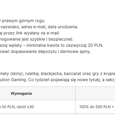
y w prawym górnym rogu.
 nazwisko, adres e-mail, data urodzenia.
ję przez link wysłany na e-mail.
 logowanie jest szybkie i bezpieczne).
rwszej wpłaty – minimalna kwota to zazwyczaj 20 PLN.
ować dopasowanie depozytu i darmowe spiny.
omaty (sloty), ruletkę, blackjacka, baccarat oraz gry z k
ution Gaming. Co tydzień pojawiają się nowe tytuły, a sek
Wymagania
a 50 PLN, obrót x30
100% do 500 PLN +