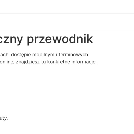
yczny przewodnik
usach, dostępie mobilnym i terminowych
line, znajdziesz tu konkretne informacje,
uty.