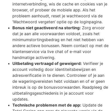
internetverbinding, wis de cache en cookies van je
browser, of probeer de mobiele app. Als het
probleem aanhoudt, reset je wachtwoord via de
‘Wachtwoord vergeten’ optie op de loginpagina.
Bonus niet geactiveerd na storting:
Zorg ervoor
dat je aan alle voorwaarden voldoet, zoals het
minimumstortingsbedrag en het niet hebben van
andere actieve bonussen. Neem contact op met de
klantenservice via live chat of e-mail voor
handmatige activering.
Uitbetaling vertraagd of geweigerd:
Verifieer je
account volledig door identiteitsbewijzen en
adresverificatie in te dienen. Controleer of je aan
de wageringvereisten hebt voldaan en of er geen
inbreuk is op de bonusvoorwaarden. Raadpleeg de
uitbetalingsgeschiedenis in je account voor
updates.
Technische problemen met de app:
Update de