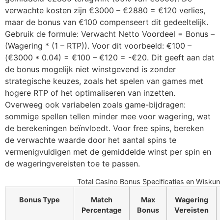
verwachte kosten zijn €3000 – €2880 = €120 verlies,
maar de bonus van €100 compenseert dit gedeeltelijk.
Gebruik de formule: Verwacht Netto Voordeel = Bonus –
(Wagering * (1 – RTP)). Voor dit voorbeeld: €100 –
(€3000 * 0.04) = €100 – €120 = -€20. Dit geeft aan dat
de bonus mogelijk niet winstgevend is zonder
strategische keuzes, zoals het spelen van games met
hogere RTP of het optimaliseren van inzetten.
Overweeg ook variabelen zoals game-bijdragen:
sommige spellen tellen minder mee voor wagering, wat
de berekeningen beïnvloedt. Voor free spins, bereken
de verwachte waarde door het aantal spins te
vermenigvuldigen met de gemiddelde winst per spin en
de wageringvereisten toe te passen.
Total Casino Bonus Specificaties en Wisku
Bonus Type
Match
Max
Wagering
Percentage
Bonus
Vereisten