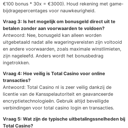
€100 bonus * 30x = €3000). Houd rekening met game-
bijdragepercentages voor nauwkeurigheid.
Vraag 3: Is het mogelijk om bonusgeld direct uit te
betalen zonder aan voorwaarden te voldoen?
Antwoord: Nee, bonusgeld kan alleen worden
uitgebetaald nadat alle wageringvereisten zijn voltooid
en andere voorwaarden, zoals maximale winstlimieten,
zijn nageleefd. Anders wordt het bonusbedrag
ingetrokken.
Vraag 4: Hoe veilig is Total Casino voor online
transacties?
Antwoord: Total Casino nl is zeer veilig dankzij de
licentie van de Kansspelautoriteit en geavanceerde
encryptietechnologieën. Gebruik altijd beveiligde
verbindingen voor total casino login en transacties.
Vraag 5: Wat zijn de typische uitbetalingssnelheden bij
Total Casino?