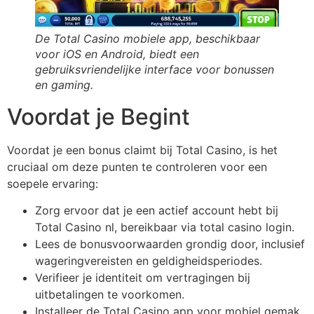
De Total Casino mobiele app, beschikbaar
voor iOS en Android, biedt een
gebruiksvriendelijke interface voor bonussen
en gaming.
Voordat je Begint
Voordat je een bonus claimt bij Total Casino, is het
cruciaal om deze punten te controleren voor een
soepele ervaring:
Zorg ervoor dat je een actief account hebt bij
Total Casino nl, bereikbaar via total casino login.
Lees de bonusvoorwaarden grondig door, inclusief
wageringvereisten en geldigheidsperiodes.
Verifieer je identiteit om vertragingen bij
uitbetalingen te voorkomen.
Installeer de Total Casino app voor mobiel gemak