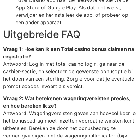
Total Casino app naar de nieuwste versie via de
App Store of Google Play. Als dat niet werkt,
verwijder en herinstalleer de app, of probeer op
een ander apparaat.
Uitgebreide FAQ
Vraag 1: Hoe kan ik een Total casino bonus claimen na
registratie?
Antwoord: Log in met total casino login, ga naar de
cashier-sectie, en selecteer de gewenste bonusoptie bij
het doen van een storting. Zorg ervoor dat je eventuele
promotiecodes invoert als vereist.
Vraag 2: Wat betekenen wageringvereisten precies,
en hoe bereken ik ze?
Antwoord: Wageringvereisten geven aan hoeveel keer je
het bonusbedrag moet inzetten voordat je winsten kunt
uitbetalen. Bereken ze door het bonusbedrag te
vermenigvuldigen met de wageringmultiplicator (bijv.