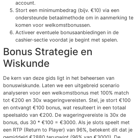
account.
Stort een minimumbedrag (bijv. €10) via een
ondersteunde betaalmethode om in aanmerking te
komen voor welkomstbonussen.
Activeer eventuele bonusaanbiedingen in de
cashier-sectie voordat je begint met spelen.
Bonus Strategie en
Wiskunde
De kern van deze gids ligt in het beheersen van
bonuswiskunde. Laten we een uitgebreid scenario
analyseren voor een welkomstbonus met 100% match
tot €200 en 30x wageringvereisten. Stel, je stort €100
en ontvangt €100 bonus, wat resulteert in een totaal
speelsaldo van €200. De wageringvereiste is 30x de
bonus, dus 30 * €100 = €3000. Als je slots speelt met
een RTP (Return to Player) van 96%, betekent dit dat je
gemiddeld €2880 terugwint (96% van €3000). De