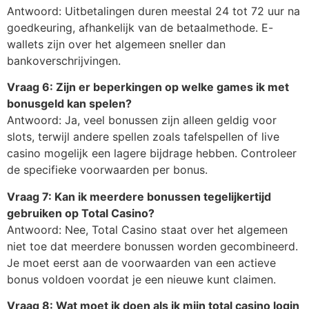
Antwoord: Uitbetalingen duren meestal 24 tot 72 uur na
goedkeuring, afhankelijk van de betaalmethode. E-
wallets zijn over het algemeen sneller dan
bankoverschrijvingen.
Vraag 6: Zijn er beperkingen op welke games ik met
bonusgeld kan spelen?
Antwoord: Ja, veel bonussen zijn alleen geldig voor
slots, terwijl andere spellen zoals tafelspellen of live
casino mogelijk een lagere bijdrage hebben. Controleer
de specifieke voorwaarden per bonus.
Vraag 7: Kan ik meerdere bonussen tegelijkertijd
gebruiken op Total Casino?
Antwoord: Nee, Total Casino staat over het algemeen
niet toe dat meerdere bonussen worden gecombineerd.
Je moet eerst aan de voorwaarden van een actieve
bonus voldoen voordat je een nieuwe kunt claimen.
Vraag 8: Wat moet ik doen als ik mijn total casino login