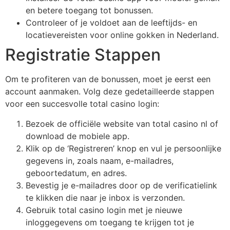
en betere toegang tot bonussen.
Controleer of je voldoet aan de leeftijds- en
locatievereisten voor online gokken in Nederland.
Registratie Stappen
Om te profiteren van de bonussen, moet je eerst een
account aanmaken. Volg deze gedetailleerde stappen
voor een succesvolle total casino login:
Bezoek de officiële website van total casino nl of
download de mobiele app.
Klik op de ‘Registreren’ knop en vul je persoonlijke
gegevens in, zoals naam, e-mailadres,
geboortedatum, en adres.
Bevestig je e-mailadres door op de verificatielink
te klikken die naar je inbox is verzonden.
Gebruik total casino login met je nieuwe
inloggegevens om toegang te krijgen tot je