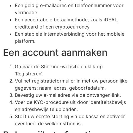
Een geldig e-mailadres en telefoonnummer voor
verificatie.
Een acceptabele betaalmethode, zoals iDEAL,
creditcard of een cryptocurrency.
Een stabiele internetverbinding voor het mobiele
platform.
Een account aanmaken
Ga naar de Starzino-website en klik op
‘Registreren’.
Vul het registratieformulier in met uw persoonlijke
gegevens: naam, adres, geboortedatum.
Bevestig uw e-mailadres via de ontvangen link.
Voer de KYC-procedure uit door identiteitsbewijs
en adresbewijs te uploaden.
Stort uw eerste storting via de kassa en activeer
eventueel de welkomstbonus.