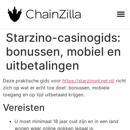
Starzino-casinogids:
bonussen, mobiel en
uitbetalingen
Deze praktische gids voor
https://starzinonl.net.nl/
richt
zich op wat er echt toe doet: bonussen, mobiele
toegang en op tijd uitbetaald krijgen.
Vereisten
U moet minimaal 18 jaar oud zijn en in een land
wonen waar online gokken legaal is.