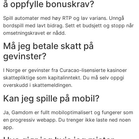
å oppfylle bonuskrav?
Spill automater med høy RTP og lav varians. Unngå
bordspill med lavt bidrag. Sett et budsjett og stopp når
omsetningskravet er nådd.
Må jeg betale skatt på
gevinster?
I Norge er gevinster fra Curacao-lisensierte kasinoer
skattepliktige som kapitalinntekt. Du må selv oppgi
overskudd i skattemeldingen.
Kan jeg spille på mobil?
Ja, Gamdom er fullt mobiloptimalisert og fungerer som
en progressiv webapp. Du trenger ikke laste ned noen
app.