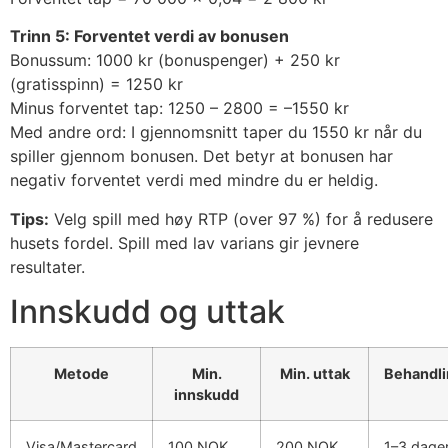
Trinn 5: Forventet verdi av bonusen
Bonussum: 1000 kr (bonuspenger) + 250 kr
(gratisspinn) = 1250 kr
Minus forventet tap: 1250 – 2800 = –1550 kr
Med andre ord: I gjennomsnitt taper du 1550 kr når du
spiller gjennom bonusen. Det betyr at bonusen har
negativ forventet verdi med mindre du er heldig.
Tips:
Velg spill med høy RTP (over 97 %) for å redusere
husets fordel. Spill med lav varians gir jevnere
resultater.
Innskudd og uttak
Metode
Min.
Min. uttak
Behandli
innskudd
Visa/Mastercard
100 NOK
200 NOK
1–3 dage