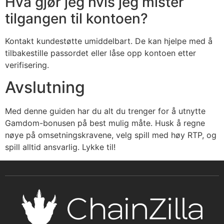
Hva gjør jeg hvis jeg mister
tilgangen til kontoen?
Kontakt kundestøtte umiddelbart. De kan hjelpe med å
tilbakestille passordet eller låse opp kontoen etter
verifisering.
Avslutning
Med denne guiden har du alt du trenger for å utnytte
Gamdom-bonusen på best mulig måte. Husk å regne
nøye på omsetningskravene, velg spill med høy RTP, og
spill alltid ansvarlig. Lykke til!