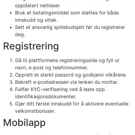
oppdatert nettleser.
Bruk et betalingsmiddel som støttes for både
innskudd og uttak.
Sett et ansvarlig spillebudsjett før du registrerer
deg.
Registrering
Gå til plattformens registreringsside og fyll ut
navn, e-post og telefonnummer.
Opprett et sterkt passord og godkjenn vilkårene.
Bekreft e-postadressen via lenken du mottar.
Fullfør KYC-verifisering ved å laste opp
identifikasjonsdokumenter.
Gjør ditt første innskudd for å aktivere eventuelle
velkomstbonuser.
Mobilapp