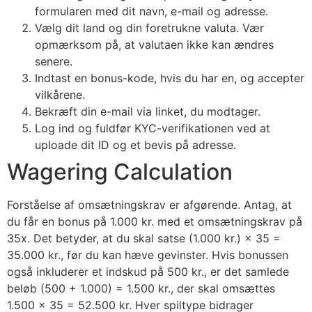
formularen med dit navn, e-mail og adresse.
Vælg dit land og din foretrukne valuta. Vær
opmærksom på, at valutaen ikke kan ændres
senere.
Indtast en bonus-kode, hvis du har en, og accepter
vilkårene.
Bekræft din e-mail via linket, du modtager.
Log ind og fuldfør KYC-verifikationen ved at
uploade dit ID og et bevis på adresse.
Wagering Calculation
Forståelse af omsætningskrav er afgørende. Antag, at
du får en bonus på 1.000 kr. med et omsætningskrav på
35x. Det betyder, at du skal satse (1.000 kr.) × 35 =
35.000 kr., før du kan hæve gevinster. Hvis bonussen
også inkluderer et indskud på 500 kr., er det samlede
beløb (500 + 1.000) = 1.500 kr., der skal omsættes
1.500 × 35 = 52.500 kr. Hver spiltype bidrager