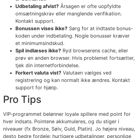
Udbetaling afvist?
Årsagen er ofte uopfyldte
omsætningskrav eller manglende verifikation.
Kontakt support.
Bonussen vises ikke?
Sørg for at indtaste bonus-
koden under indbetaling. Nogle bonusser kræver
et minimumsindskud.
Spil indlæses ikke?
Ryd browserens cache, eller
prøv en anden browser. Hvis problemet fortsætter,
tjek din internetforbindelse.
Forkert valuta vist?
Valutaen vælges ved
registrering og kan normalt ikke ændres. Kontakt
support for hjælp.
Pro Tips
VIP-programmet belønner loyale spillere med point for
hver indsats. Pointene akkumuleres, og du stiger i
niveauer (fx Bronze, Sølv, Guld, Platin). Jo højere niveau,
desto bedre fordele: hurtigere udbetalinger, personlige