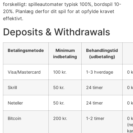
forskelligt: spilleautomater typisk 100%, bordspil 10-
20%. Planlæg derfor dit spil for at opfylde kravet
effektivt.
Deposits & Withdrawals
Betalingsmetode
Minimum
Behandlingstid
indbetaling
(udbetaling)
Visa/Mastercard
100 kr.
1-3 hverdage
0 k
Skrill
50 kr.
24 timer
0 k
Neteller
50 kr.
24 timer
0 k
Bitcoin
200 kr.
1-2 timer
0 k
(n
ka