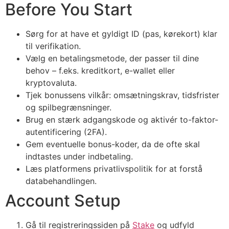
Before You Start
Sørg for at have et gyldigt ID (pas, kørekort) klar
til verifikation.
Vælg en betalingsmetode, der passer til dine
behov – f.eks. kreditkort, e-wallet eller
kryptovaluta.
Tjek bonussens vilkår: omsætningskrav, tidsfrister
og spilbegrænsninger.
Brug en stærk adgangskode og aktivér to-faktor-
autentificering (2FA).
Gem eventuelle bonus-koder, da de ofte skal
indtastes under indbetaling.
Læs platformens privatlivspolitik for at forstå
databehandlingen.
Account Setup
Gå til registreringssiden på
Stake
og udfyld