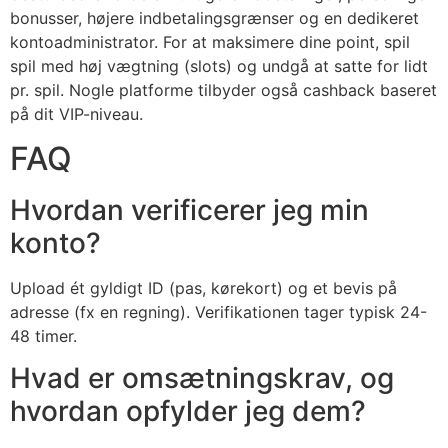
bonusser, højere indbetalingsgrænser og en dedikeret
kontoadministrator. For at maksimere dine point, spil
spil med høj vægtning (slots) og undgå at satte for lidt
pr. spil. Nogle platforme tilbyder også cashback baseret
på dit VIP-niveau.
FAQ
Hvordan verificerer jeg min
konto?
Upload ét gyldigt ID (pas, kørekort) og et bevis på
adresse (fx en regning). Verifikationen tager typisk 24-
48 timer.
Hvad er omsætningskrav, og
hvordan opfylder jeg dem?