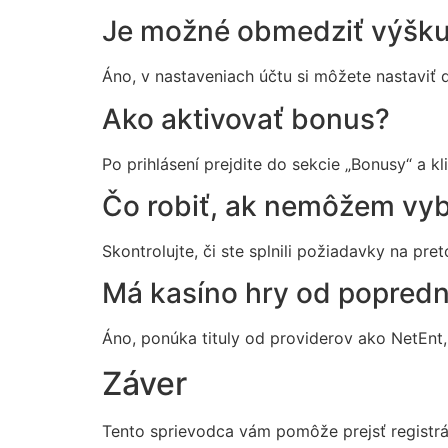
Je možné obmedziť výšku
Áno, v nastaveniach účtu si môžete nastaviť 
Ako aktivovať bonus?
Po prihlásení prejdite do sekcie „Bonusy“ a kl
Čo robiť, ak nemôžem vyb
Skontrolujte, či ste splnili požiadavky na pr
Má kasíno hry od popredn
Áno, ponúka tituly od providerov ako NetEnt,
Záver
Tento sprievodca vám pomôže prejsť registrá