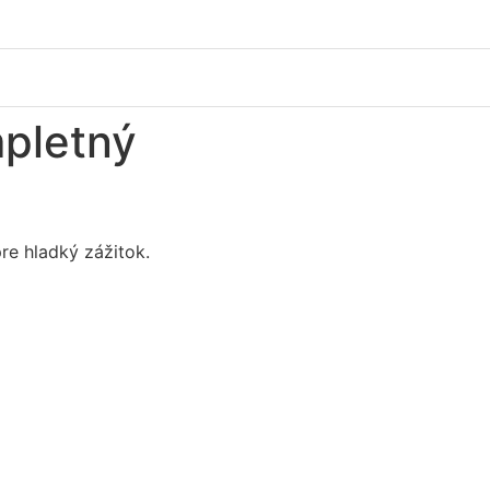
mpletný
pre hladký zážitok.