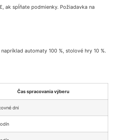
 €, ak spĺňate podmienky. Požiadavka na
napríklad automaty 100 %, stolové hry 10 %.
Čas spracovania výberu
covné dni
odín