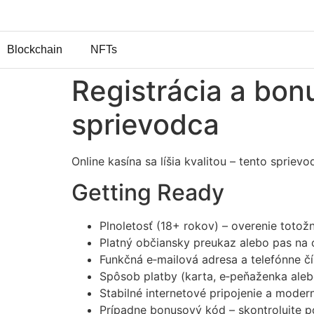
Blockchain
NFTs
Registrácia a bon
sprievodca
Online kasína sa líšia kvalitou – tento spriev
Getting Ready
Plnoletosť (18+ rokov) – overenie totožn
Platný občiansky preukaz alebo pas na 
Funkčná e‑mailová adresa a telefónne čí
Spôsob platby (karta, e‑peňaženka ale
Stabilné internetové pripojenie a moder
Prípadne bonusový kód – skontrolujte p