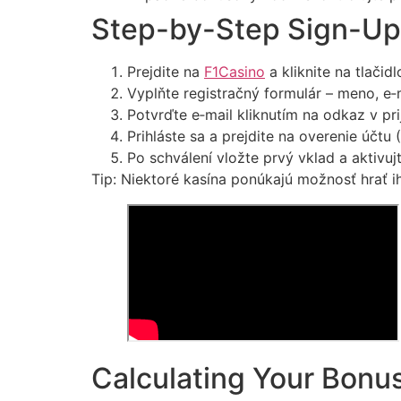
Step-by-Step Sign-Up
Prejdite na
F1Casino
a kliknite na tlačidl
Vyplňte registračný formulár – meno, e‑m
Potvrďte e‑mail kliknutím na odkaz v pri
Prihláste sa a prejdite na overenie účtu
Po schválení vložte prvý vklad a aktivuj
Tip: Niektoré kasína ponúkajú možnosť hrať ih
Calculating Your Bonu