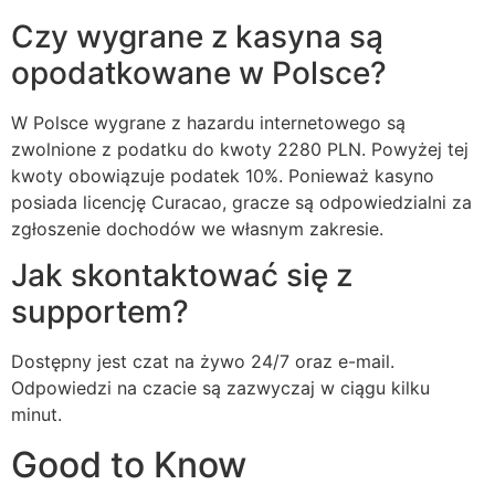
Czy wygrane z kasyna są
opodatkowane w Polsce?
W Polsce wygrane z hazardu internetowego są
zwolnione z podatku do kwoty 2280 PLN. Powyżej tej
kwoty obowiązuje podatek 10%. Ponieważ kasyno
posiada licencję Curacao, gracze są odpowiedzialni za
zgłoszenie dochodów we własnym zakresie.
Jak skontaktować się z
supportem?
Dostępny jest czat na żywo 24/7 oraz e-mail.
Odpowiedzi na czacie są zazwyczaj w ciągu kilku
minut.
Good to Know