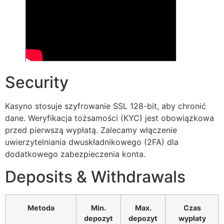
Security
Kasyno stosuje szyfrowanie SSL 128-bit, aby chronić
dane. Weryfikacja tożsamości (KYC) jest obowiązkowa
przed pierwszą wypłatą. Zalecamy włączenie
uwierzytelniania dwuskładnikowego (2FA) dla
dodatkowego zabezpieczenia konta.
Deposits & Withdrawals
Metoda
Min.
Max.
Czas
depozyt
depozyt
wypłaty