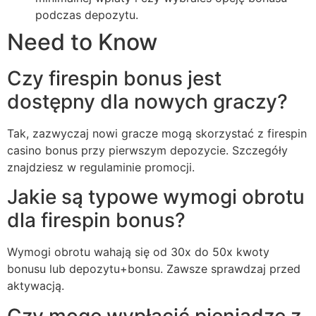
podczas depozytu.
Need to Know
Czy firespin bonus jest
dostępny dla nowych graczy?
Tak, zazwyczaj nowi gracze mogą skorzystać z firespin
casino bonus przy pierwszym depozycie. Szczegóły
znajdziesz w regulaminie promocji.
Jakie są typowe wymogi obrotu
dla firespin bonus?
Wymogi obrotu wahają się od 30x do 50x kwoty
bonusu lub depozytu+bonsu. Zawsze sprawdzaj przed
aktywacją.
Czy mogę wypłacić pieniądze z