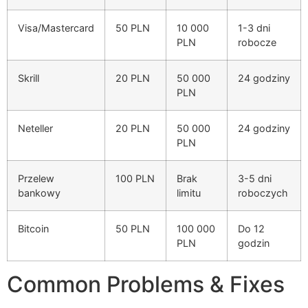
Visa/Mastercard
50 PLN
10 000
1-3 dni
PLN
robocze
Skrill
20 PLN
50 000
24 godziny
PLN
Neteller
20 PLN
50 000
24 godziny
PLN
Przelew
100 PLN
Brak
3-5 dni
bankowy
limitu
roboczych
Bitcoin
50 PLN
100 000
Do 12
PLN
godzin
Common Problems & Fixes