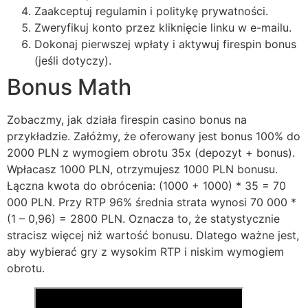
Zaakceptuj regulamin i politykę prywatności.
Zweryfikuj konto przez kliknięcie linku w e-mailu.
Dokonaj pierwszej wpłaty i aktywuj firespin bonus
(jeśli dotyczy).
Bonus Math
Zobaczmy, jak działa firespin casino bonus na
przykładzie. Załóżmy, że oferowany jest bonus 100% do
2000 PLN z wymogiem obrotu 35x (depozyt + bonus).
Wpłacasz 1000 PLN, otrzymujesz 1000 PLN bonusu.
Łączna kwota do obrócenia: (1000 + 1000) * 35 = 70
000 PLN. Przy RTP 96% średnia strata wynosi 70 000 *
(1 – 0,96) = 2800 PLN. Oznacza to, że statystycznie
stracisz więcej niż wartość bonusu. Dlatego ważne jest,
aby wybierać gry z wysokim RTP i niskim wymogiem
obrotu.