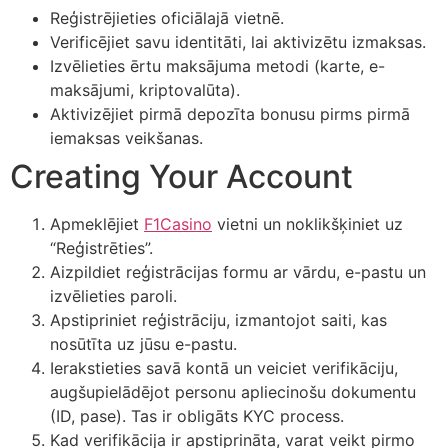
Reģistrējieties oficiālajā vietnē.
Verificējiet savu identitāti, lai aktivizētu izmaksas.
Izvēlieties ērtu maksājuma metodi (karte, e-
maksājumi, kriptovalūta).
Aktivizējiet pirmā depozīta bonusu pirms pirmā
iemaksas veikšanas.
Creating Your Account
Apmeklējiet
F1Casino
vietni un noklikšķiniet uz
“Reģistrēties”.
Aizpildiet reģistrācijas formu ar vārdu, e-pastu un
izvēlieties paroli.
Apstipriniet reģistrāciju, izmantojot saiti, kas
nosūtīta uz jūsu e-pastu.
Ierakstieties savā kontā un veiciet verifikāciju,
augšupielādējot personu apliecinošu dokumentu
(ID, pase). Tas ir obligāts KYC process.
Kad verifikācija ir apstiprināta, varat veikt pirmo