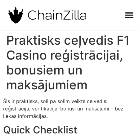
Praktisks ceļvedis F1
Casino reģistrācijai,
bonusiem un
maksājumiem
Šis ir praktisks, soli pa solim veikts ceļvedis:
reģistrācija, verifikācija, bonusi un maksājumi – bez
liekas informācijas.
Quick Checklist