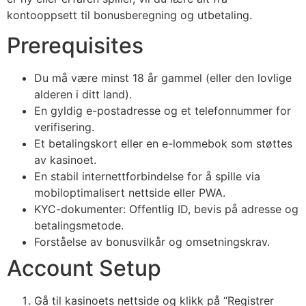
kontooppsett til bonusberegning og utbetaling.
Prerequisites
Du må være minst 18 år gammel (eller den lovlige
alderen i ditt land).
En gyldig e-postadresse og et telefonnummer for
verifisering.
Et betalingskort eller en e-lommebok som støttes
av kasinoet.
En stabil internettforbindelse for å spille via
mobiloptimalisert nettside eller PWA.
KYC-dokumenter: Offentlig ID, bevis på adresse og
betalingsmetode.
Forståelse av bonusvilkår og omsetningskrav.
Account Setup
Gå til kasinoets nettside og klikk på “Registrer