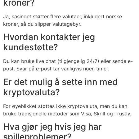
kroner?
Ja, kasinoet støtter flere valutaer, inkludert norske
kroner, så du slipper valutagebyr.
Hvordan kontakter jeg
kundestøtte?
Du kan bruke live chat (tilgjengelig 24/7) eller sende e-
post. Svar på e-post tar vanligvis noen timer.
Er det mulig å sette inn med
kryptovaluta?
For øyeblikket støttes ikke kryptovaluta, men du kan
bruke tradisjonelle metoder som Visa, Skrill og Trustly.
Hva gjør jeg hvis jeg har
spilleproblemer?