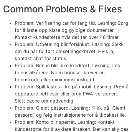
Common Problems & Fixes
Problem: Verifisering tar for lang tid. Løsning: Sørg
for å laste opp klare og gyldige dokumenter.
Kontakt kundestøtte hvis det tar over 48 timer.
Problem: Utbetaling blir forsinket. Løsning: Sjekk
om du har fullført omsetningskravet. Hvis ja,
kontakt chat for status.
Problem: Bonus blir ikke kreditert. Løsning: Les
bonusvilkårene. Noen bonuser krever en
bonuskode eller minimumsinnskudd.
Problem: Spill lastes ikke på mobil. Løsning: Prøv å
oppdatere nettleser eller bruk PWA-versjonen.
Slett cache om nødvendig.
Problem: Glemt passord. Løsning: Klikk på “Glemt
passord” og følg instruksjonene for å tilbakestille.
Problem: Konto blir sperret. Løsning: Kontakt
kundestøtte for å avklare årsaken. Det kan skyldes