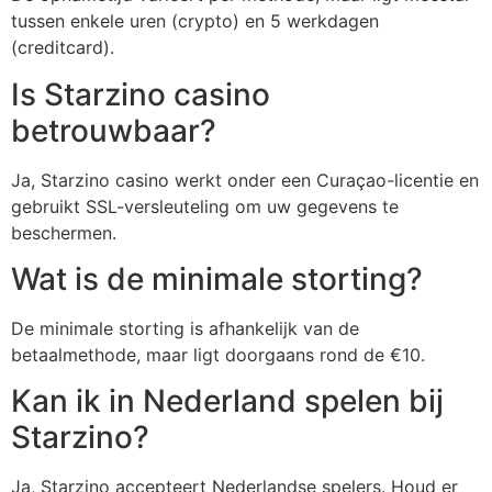
tussen enkele uren (crypto) en 5 werkdagen
(creditcard).
Is Starzino casino
betrouwbaar?
Ja, Starzino casino werkt onder een Curaçao-licentie en
gebruikt SSL-versleuteling om uw gegevens te
beschermen.
Wat is de minimale storting?
De minimale storting is afhankelijk van de
betaalmethode, maar ligt doorgaans rond de €10.
Kan ik in Nederland spelen bij
Starzino?
Ja, Starzino accepteert Nederlandse spelers. Houd er