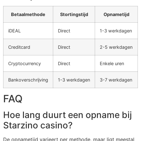
Betaalmethode
Stortingstijd
Opnametijd
iDEAL
Direct
1-3 werkdagen
Creditcard
Direct
2-5 werkdagen
Cryptocurrency
Direct
Enkele uren
Bankoverschrijving
1-3 werkdagen
3-7 werkdagen
FAQ
Hoe lang duurt een opname bij
Starzino casino?
De opnametijd varieert per methode, maar ligt meestal