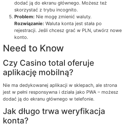
dodać ją do ekranu głównego. Możesz też
skorzystać z trybu incognito.
Problem:
Nie mogę zmienić waluty.
Rozwiązanie:
Waluta konta jest stała po
rejestracji. Jeśli chcesz grać w PLN, utwórz nowe
konto.
Need to Know
Czy Casino total oferuje
aplikację mobilną?
Nie ma dedykowanej aplikacji w sklepach, ale strona
jest w pełni responsywna i działa jako PWA – możesz
dodać ją do ekranu głównego w telefonie.
Jak długo trwa weryfikacja
konta?