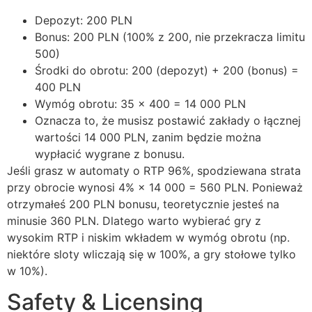
Depozyt: 200 PLN
Bonus: 200 PLN (100% z 200, nie przekracza limitu
500)
Środki do obrotu: 200 (depozyt) + 200 (bonus) =
400 PLN
Wymóg obrotu: 35 × 400 = 14 000 PLN
Oznacza to, że musisz postawić zakłady o łącznej
wartości 14 000 PLN, zanim będzie można
wypłacić wygrane z bonusu.
Jeśli grasz w automaty o RTP 96%, spodziewana strata
przy obrocie wynosi 4% × 14 000 = 560 PLN. Ponieważ
otrzymałeś 200 PLN bonusu, teoretycznie jesteś na
minusie 360 PLN. Dlatego warto wybierać gry z
wysokim RTP i niskim wkładem w wymóg obrotu (np.
niektóre sloty wliczają się w 100%, a gry stołowe tylko
w 10%).
Safety & Licensing