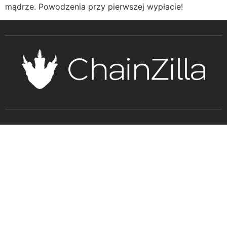
mądrze. Powodzenia przy pierwszej wypłacie!