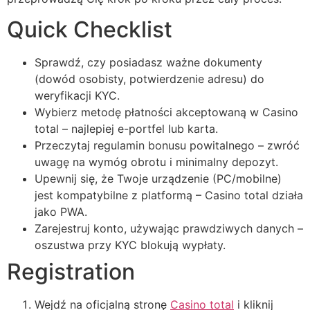
Quick Checklist
Sprawdź, czy posiadasz ważne dokumenty
(dowód osobisty, potwierdzenie adresu) do
weryfikacji KYC.
Wybierz metodę płatności akceptowaną w Casino
total – najlepiej e-portfel lub karta.
Przeczytaj regulamin bonusu powitalnego – zwróć
uwagę na wymóg obrotu i minimalny depozyt.
Upewnij się, że Twoje urządzenie (PC/mobilne)
jest kompatybilne z platformą – Casino total działa
jako PWA.
Zarejestruj konto, używając prawdziwych danych –
oszustwa przy KYC blokują wypłaty.
Registration
Wejdź na oficjalną stronę
Casino total
i kliknij