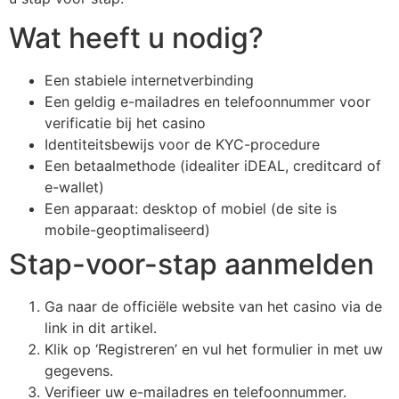
Wat heeft u nodig?
Een stabiele internetverbinding
Een geldig e-mailadres en telefoonnummer voor
verificatie bij het casino
Identiteitsbewijs voor de KYC-procedure
Een betaalmethode (idealiter iDEAL, creditcard of
e-wallet)
Een apparaat: desktop of mobiel (de site is
mobile-geoptimaliseerd)
Stap-voor-stap aanmelden
Ga naar de officiële website van het casino via de
link in dit artikel.
Klik op ‘Registreren’ en vul het formulier in met uw
gegevens.
Verifieer uw e-mailadres en telefoonnummer.