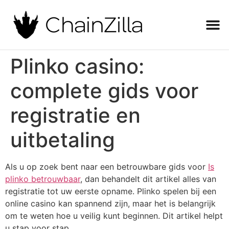
Plinko casino:
complete gids voor
registratie en
uitbetaling
Als u op zoek bent naar een betrouwbare gids voor
Is
plinko betrouwbaar
, dan behandelt dit artikel alles van
registratie tot uw eerste opname. Plinko spelen bij een
online casino kan spannend zijn, maar het is belangrijk
om te weten hoe u veilig kunt beginnen. Dit artikel helpt
u stap voor stap.