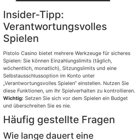
Insider-Tipp:
Verantwortungsvolles
Spielen
Pistolo Casino bietet mehrere Werkzeuge für sicheres
Spielen: Sie können Einzahlungslimits (täglich,
wöchentlich, monatlich), Sitzungslimits und eine
Selbstausschlussoption im Konto unter
„Verantwortungsvolles Spielen“ einstellen. Nutzen Sie
diese Funktionen, um Ihr Spielverhalten zu kontrollieren.
Wichtig:
Setzen Sie sich vor dem Spielen ein Budget
und überschreiten Sie es nie.
Häufig gestellte Fragen
Wie lange dauert eine