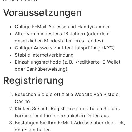
Voraussetzungen
Gültige E-Mail-Adresse und Handynummer
Alter von mindestens 18 Jahren (oder dem
gesetzlichen Mindestalter Ihres Landes)
Gültiger Ausweis zur Identitätsprüfung (KYC)
Stabile Internetverbindung
Einzahlungsmethode (z. B. Kreditkarte, E‑Wallet
oder Banküberweisung)
Registrierung
Besuchen Sie die offizielle Website von Pistolo
Casino.
Klicken Sie auf „Registrieren“ und füllen Sie das
Formular mit Ihren persönlichen Daten aus.
Bestätigen Sie Ihre E-Mail-Adresse über den Link,
den Sie erhalten.