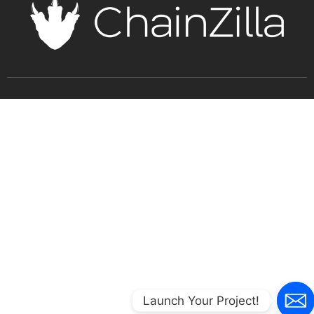
Launch Your Project!