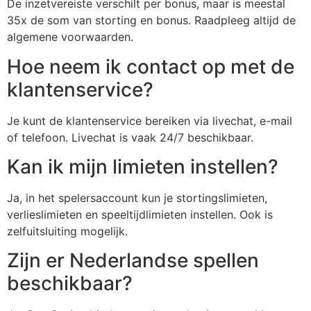
De inzetvereiste verschilt per bonus, maar is meestal
35x de som van storting en bonus. Raadpleeg altijd de
algemene voorwaarden.
Hoe neem ik contact op met de
klantenservice?
Je kunt de klantenservice bereiken via livechat, e-mail
of telefoon. Livechat is vaak 24/7 beschikbaar.
Kan ik mijn limieten instellen?
Ja, in het spelersaccount kun je stortingslimieten,
verlieslimieten en speeltijdlimieten instellen. Ook is
zelfuitsluiting mogelijk.
Zijn er Nederlandse spellen
beschikbaar?