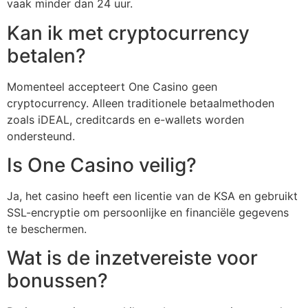
vaak minder dan 24 uur.
Kan ik met cryptocurrency
betalen?
Momenteel accepteert One Casino geen
cryptocurrency. Alleen traditionele betaalmethoden
zoals iDEAL, creditcards en e-wallets worden
ondersteund.
Is One Casino veilig?
Ja, het casino heeft een licentie van de KSA en gebruikt
SSL-encryptie om persoonlijke en financiële gegevens
te beschermen.
Wat is de inzetvereiste voor
bonussen?