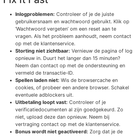
Inlogproblemen:
Controleer of je de juiste
gebruikersnaam en wachtwoord gebruikt. Klik op
‘Wachtwoord vergeten’ om een reset aan te
vragen. Als het probleem aanhoudt, neem contact
op met de klantenservice.
Storting niet zichtbaar:
Vernieuw de pagina of log
opnieuw in. Duurt het langer dan 15 minuten?
Neem dan contact op met de ondersteuning en
vermeld de transactie-ID.
Spellen laden niet:
Wis de browsercache en
cookies, of probeer een andere browser. Schakel
eventuele adblockers uit.
Uitbetaling loopt vast:
Controleer of je
verificatiedocumenten al zijn goedgekeurd. Zo
niet, upload deze dan opnieuw. Neem bij
vertraging contact op met de klantenservice.
Bonus wordt niet geactiveerd:
Zorg dat je de