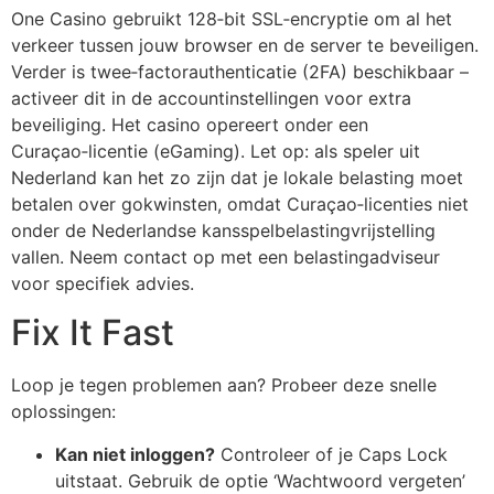
One Casino gebruikt 128‑bit SSL‑encryptie om al het
verkeer tussen jouw browser en de server te beveiligen.
Verder is twee‑factorauthenticatie (2FA) beschikbaar –
activeer dit in de accountinstellingen voor extra
beveiliging. Het casino opereert onder een
Curaçao‑licentie (eGaming). Let op: als speler uit
Nederland kan het zo zijn dat je lokale belasting moet
betalen over gokwinsten, omdat Curaçao‑licenties niet
onder de Nederlandse kansspelbelastingvrijstelling
vallen. Neem contact op met een belastingadviseur
voor specifiek advies.
Fix It Fast
Loop je tegen problemen aan? Probeer deze snelle
oplossingen:
Kan niet inloggen?
Controleer of je Caps Lock
uitstaat. Gebruik de optie ‘Wachtwoord vergeten’