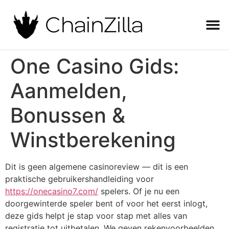
One Casino Gids:
Aanmelden,
Bonussen &
Winstberekening
Dit is geen algemene casinoreview — dit is een
praktische gebruikershandleiding voor
https://onecasino7.com/
spelers. Of je nu een
doorgewinterde speler bent of voor het eerst inlogt,
deze gids helpt je stap voor stap met alles van
registratie tot uitbetalen. We geven rekenvoorbeelden,