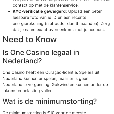
contact op met de klantenservice.
KYC‑verificatie geweigerd:
Upload een beter
leesbare foto van je ID en een recente
energierekening (niet ouder dan 6 maanden). Zorg
dat je naam exact overeenkomt met je account.
Need to Know
Is One Casino legaal in
Nederland?
One Casino heeft een Curaçao‑licentie. Spelers uit
Nederland kunnen er spelen, maar er is geen
Nederlandse vergunning. Gokwinsten kunnen onder de
inkomstenbelasting vallen.
Wat is de minimumstorting?
De minimumstorting is €10 voor de meeste