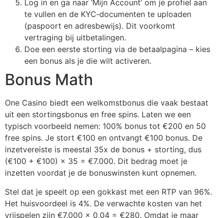
Log in en ga naar ‘Mijn Account’ om je profiel aan
te vullen en de KYC‑documenten te uploaden
(paspoort en adresbewijs). Dit voorkomt
vertraging bij uitbetalingen.
Doe een eerste storting via de betaalpagina – kies
een bonus als je die wilt activeren.
Bonus Math
One Casino biedt een welkomstbonus die vaak bestaat
uit een stortingsbonus en free spins. Laten we een
typisch voorbeeld nemen: 100% bonus tot €200 en 50
free spins. Je stort €100 en ontvangt €100 bonus. De
inzetvereiste is meestal 35x de bonus + storting, dus
(€100 + €100) × 35 = €7.000. Dit bedrag moet je
inzetten voordat je de bonuswinsten kunt opnemen.
Stel dat je speelt op een gokkast met een RTP van 96%.
Het huisvoordeel is 4%. De verwachte kosten van het
vrijspelen zijn €7.000 × 0,04 = €280. Omdat je maar