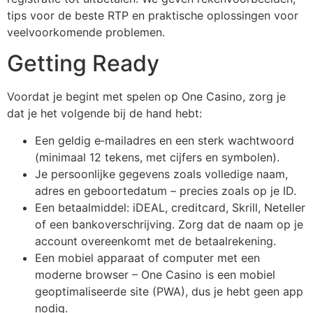
tips voor de beste RTP en praktische oplossingen voor
veelvoorkomende problemen.
Getting Ready
Voordat je begint met spelen op One Casino, zorg je
dat je het volgende bij de hand hebt:
Een geldig e‑mailadres en een sterk wachtwoord
(minimaal 12 tekens, met cijfers en symbolen).
Je persoonlijke gegevens zoals volledige naam,
adres en geboortedatum – precies zoals op je ID.
Een betaalmiddel: iDEAL, creditcard, Skrill, Neteller
of een bankoverschrijving. Zorg dat de naam op je
account overeenkomt met de betaalrekening.
Een mobiel apparaat of computer met een
moderne browser – One Casino is een mobiel
geoptimaliseerde site (PWA), dus je hebt geen app
nodig.