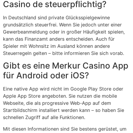
Casino de steuerpflichtig?
In Deutschland sind private Glücksspielgewinne
grundsätzlich steuerfrei. Wenn Sie jedoch unter einer
Gewerbeanmeldung oder in großer Häufigkeit spielen,
kann das Finanzamt anders entscheiden. Auch für
Spieler mit Wohnsitz im Ausland können andere
Steuerregeln gelten – bitte informieren Sie sich vorab.
Gibt es eine Merkur Casino App
für Android oder iOS?
Eine native App wird nicht im Google Play Store oder
Apple App Store angeboten. Sie nutzen die mobile
Webseite, die als progressive Web-App auf dem
Startbildschirm installiert werden kann – so haben Sie
schnellen Zugriff auf alle Funktionen.
Mit diesen Informationen sind Sie bestens gerüstet, um