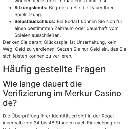
wöchentliches oder monatliches Limit fest.
Sitzungslimits:
Begrenzen Sie die Dauer Ihrer
Spielsitzung.
Selbstausschluss:
Bei Bedarf können Sie sich für
einen bestimmten Zeitraum oder dauerhaft vom
Spielen ausschließen.
Denken Sie daran: Glücksspiel ist Unterhaltung, kein
Weg, Geld zu verdienen. Setzen Sie nur Geld ein, das Sie
sich leisten können zu verlieren.
Häufig gestellte Fragen
Wie lange dauert die
Verifizierung im Merkur Casino
de?
Die Überprüfung Ihrer Identität erfolgt in der Regel
innerhalb von 24 bis 48 Stunden nach Einreichung der