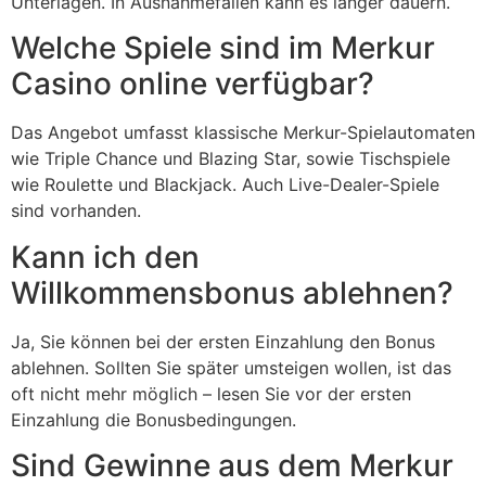
Unterlagen. In Ausnahmefällen kann es länger dauern.
Welche Spiele sind im Merkur
Casino online verfügbar?
Das Angebot umfasst klassische Merkur-Spielautomaten
wie Triple Chance und Blazing Star, sowie Tischspiele
wie Roulette und Blackjack. Auch Live-Dealer-Spiele
sind vorhanden.
Kann ich den
Willkommensbonus ablehnen?
Ja, Sie können bei der ersten Einzahlung den Bonus
ablehnen. Sollten Sie später umsteigen wollen, ist das
oft nicht mehr möglich – lesen Sie vor der ersten
Einzahlung die Bonusbedingungen.
Sind Gewinne aus dem Merkur