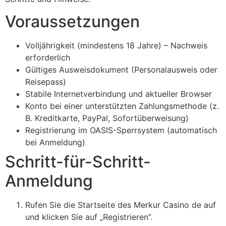
Voraussetzungen
Volljährigkeit (mindestens 18 Jahre) – Nachweis
erforderlich
Gültiges Ausweisdokument (Personalausweis oder
Reisepass)
Stabile Internetverbindung und aktueller Browser
Konto bei einer unterstützten Zahlungsmethode (z.
B. Kreditkarte, PayPal, Sofortüberweisung)
Registrierung im OASIS-Sperrsystem (automatisch
bei Anmeldung)
Schritt-für-Schritt-
Anmeldung
Rufen Sie die Startseite des Merkur Casino de auf
und klicken Sie auf „Registrieren”.