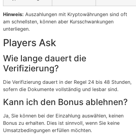
Hinweis:
Auszahlungen mit Kryptowährungen sind oft
am schnellsten, können aber Kursschwankungen
unterliegen.
Players Ask
Wie lange dauert die
Verifizierung?
Die Verifizierung dauert in der Regel 24 bis 48 Stunden,
sofern die Dokumente vollständig und lesbar sind.
Kann ich den Bonus ablehnen?
Ja, Sie können bei der Einzahlung auswählen, keinen
Bonus zu erhalten. Dies ist sinnvoll, wenn Sie keine
Umsatzbedingungen erfüllen möchten.