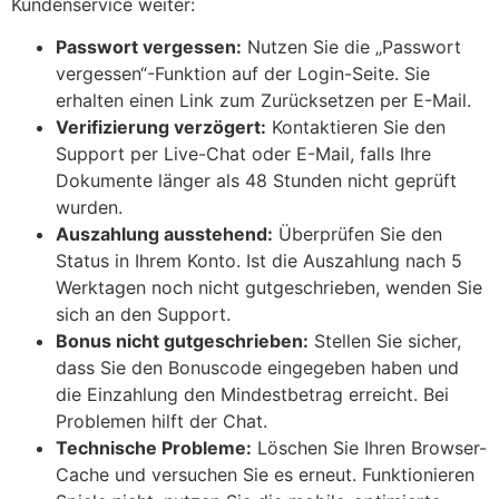
Kundenservice weiter:
Passwort vergessen:
Nutzen Sie die „Passwort
vergessen“-Funktion auf der Login-Seite. Sie
erhalten einen Link zum Zurücksetzen per E-Mail.
Verifizierung verzögert:
Kontaktieren Sie den
Support per Live-Chat oder E-Mail, falls Ihre
Dokumente länger als 48 Stunden nicht geprüft
wurden.
Auszahlung ausstehend:
Überprüfen Sie den
Status in Ihrem Konto. Ist die Auszahlung nach 5
Werktagen noch nicht gutgeschrieben, wenden Sie
sich an den Support.
Bonus nicht gutgeschrieben:
Stellen Sie sicher,
dass Sie den Bonuscode eingegeben haben und
die Einzahlung den Mindestbetrag erreicht. Bei
Problemen hilft der Chat.
Technische Probleme:
Löschen Sie Ihren Browser-
Cache und versuchen Sie es erneut. Funktionieren