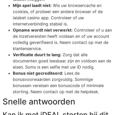
Mijn spel laadt niet:
Wis uw browsercache en
cookies, of probeer een andere browser of de
lalabet casino app. Controleer of uw
internetverbinding stabiel is.
Opname wordt niet verwerkt:
Controleer of u aan
de inzetvereisten heeft voldaan en of uw account
volledig geverifieerd is. Neem contact op met de
klantenservice.
Verificatie duurt te lang:
Zorg dat alle
documenten goed leesbaar zijn en voldoen aan de
eisen. Soms is een selfie met uw ID nodig.
Bonus niet gecrediteerd:
Lees de
bonusvoorwaarden zorgvuldig. Sommige
bonussen vereisen een bonuscode of minimale
storting. Neem contact op met de helpdesk.
Snelle antwoorden
Kan ik met iDEAL storten bij dit