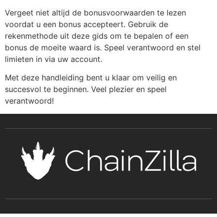
Vergeet niet altijd de bonusvoorwaarden te lezen
voordat u een bonus accepteert. Gebruik de
rekenmethode uit deze gids om te bepalen of een
bonus de moeite waard is. Speel verantwoord en stel
limieten in via uw account.
Met deze handleiding bent u klaar om veilig en
succesvol te beginnen. Veel plezier en speel
verantwoord!