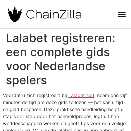
Lalabet registreren:
een complete gids
voor Nederlandse
spelers
Voordat u zich registreert bij
Lalabet slot
, neem dan vijf
minuten de tijd om deze gids te lezen — het kan u tijd
en geld besparen. Deze praktische handleiding helpt u
stap voor stap door het aanmeldproces, legt uit hoe
weddenschappen werken en geeft tips voor een veilige
spelervaring. Of u nu de lalabet casino app gebruikt of