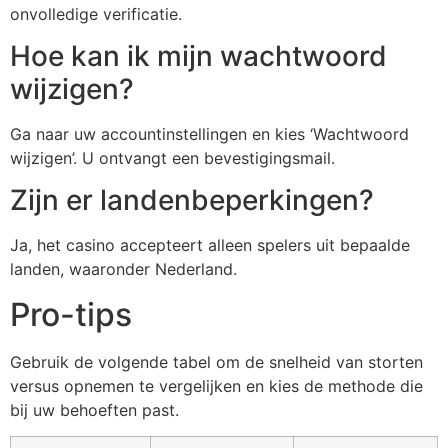
onvolledige verificatie.
Hoe kan ik mijn wachtwoord
wijzigen?
Ga naar uw accountinstellingen en kies ‘Wachtwoord
wijzigen’. U ontvangt een bevestigingsmail.
Zijn er landenbeperkingen?
Ja, het casino accepteert alleen spelers uit bepaalde
landen, waaronder Nederland.
Pro-tips
Gebruik de volgende tabel om de snelheid van storten
versus opnemen te vergelijken en kies de methode die
bij uw behoeften past.