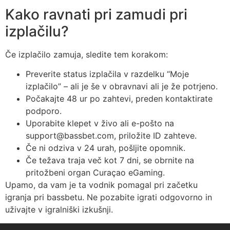
Kako ravnati pri zamudi pri
izplačilu?
Če izplačilo zamuja, sledite tem korakom:
Preverite status izplačila v razdelku “Moje
izplačilo” – ali je še v obravnavi ali je že potrjeno.
Počakajte 48 ur po zahtevi, preden kontaktirate
podporo.
Uporabite klepet v živo ali e-pošto na
support@bassbet.com, priložite ID zahteve.
Če ni odziva v 24 urah, pošljite opomnik.
Če težava traja več kot 7 dni, se obrnite na
pritožbeni organ Curaçao eGaming.
Upamo, da vam je ta vodnik pomagal pri začetku
igranja pri bassbetu. Ne pozabite igrati odgovorno in
uživajte v igralniški izkušnji.