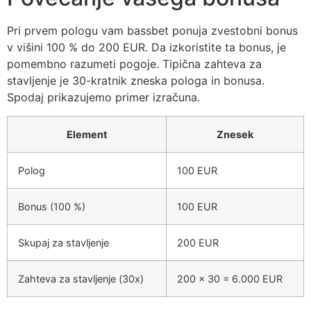
Pri prvem pologu vam bassbet ponuja zvestobni bonus
v višini 100 % do 200 EUR. Da izkoristite ta bonus, je
pomembno razumeti pogoje. Tipična zahteva za
stavljenje je 30-kratnik zneska pologa in bonusa.
Spodaj prikazujemo primer izračuna.
Element
Znesek
Polog
100 EUR
Bonus (100 %)
100 EUR
Skupaj za stavljenje
200 EUR
Zahteva za stavljenje (30x)
200 x 30 = 6.000 EUR