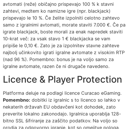
avtomati (reže) običajno prispevajo 100 % k stavni
zahtevi, medtem ko namizne igre (npr. blackjack)
prispevajo le 10 %. Če želite izpolniti celotno zahtevo
samo z igralnimi avtomati, morate staviti 7.000 €. Če pa
igrate blackjack, boste morali za enak napredek staviti
10-krat več: za vsak stavo 1 € blackjacka se vam
pripiše le 0,10 €. Zato je za izpolnitev stavne zahteve
najbolj učinkovito igrati igralne avtomate z visokim RTP
(nad 96 %). Pomembno: bonus je na voljo samo za
igralne avtomate, razen če ni drugače navedeno.
Licence & Player Protection
Platforma deluje na podlagi licence Curacao eGaming.
Pomembno:
dobitki iz igralnic s to licenco so lahko v
nekaterih državah EU obdavčeni kot dohodek, zato
preverite lokalno zakonodajo. Igralnica uporablja 128-
bitno SSL šifriranje za zaščito podatkov. Na voljo so
orodja za odgovorno igranje, kot so omejitve pologa,