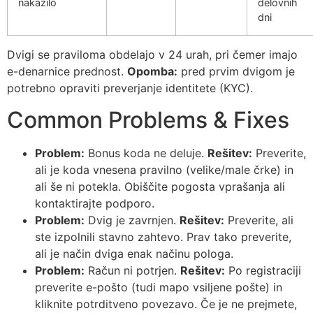
nakazilo
delovnih
dni
Dvigi se praviloma obdelajo v 24 urah, pri čemer imajo
e-denarnice prednost.
Opomba:
pred prvim dvigom je
potrebno opraviti preverjanje identitete (KYC).
Common Problems & Fixes
Problem:
Bonus koda ne deluje.
Rešitev:
Preverite,
ali je koda vnesena pravilno (velike/male črke) in
ali še ni potekla. Obiščite pogosta vprašanja ali
kontaktirajte podporo.
Problem:
Dvig je zavrnjen.
Rešitev:
Preverite, ali
ste izpolnili stavno zahtevo. Prav tako preverite,
ali je način dviga enak načinu pologa.
Problem:
Račun ni potrjen.
Rešitev:
Po registraciji
preverite e-pošto (tudi mapo vsiljene pošte) in
kliknite potrditveno povezavo. Če je ne prejmete,