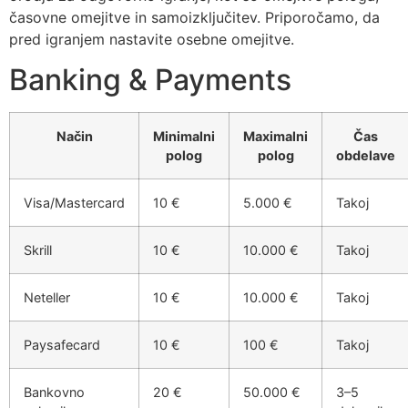
časovne omejitve in samoizključitev. Priporočamo, da
pred igranjem nastavite osebne omejitve.
Banking & Payments
Način
Minimalni
Maximalni
Čas
polog
polog
obdelave
Visa/Mastercard
10 €
5.000 €
Takoj
Skrill
10 €
10.000 €
Takoj
Neteller
10 €
10.000 €
Takoj
Paysafecard
10 €
100 €
Takoj
Bankovno
20 €
50.000 €
3–5