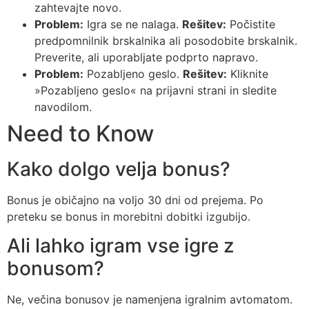
zahtevajte novo.
Problem:
Igra se ne nalaga.
Rešitev:
Počistite
predpomnilnik brskalnika ali posodobite brskalnik.
Preverite, ali uporabljate podprto napravo.
Problem:
Pozabljeno geslo.
Rešitev:
Kliknite
»Pozabljeno geslo« na prijavni strani in sledite
navodilom.
Need to Know
Kako dolgo velja bonus?
Bonus je običajno na voljo 30 dni od prejema. Po
preteku se bonus in morebitni dobitki izgubijo.
Ali lahko igram vse igre z
bonusom?
Ne, večina bonusov je namenjena igralnim avtomatom.