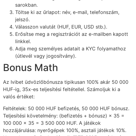
sarokban.
Töltse ki az űrlapot: név, e-mail, telefonszám,
jelszó.
Válasszon valutát (HUF, EUR, USD stb.).
Erősítse meg a regisztrációt az e-mailben kapott
linkkel.
Adja meg személyes adatait a KYC folyamathoz
(útlevél vagy jogosítvány).
Bonus Math
Az Ivibet üdvözlőbónusza tipikusan 100% akár 50 000
HUF-ig, 35x-es teljesítési feltétellel. Számoljuk ki a
valós értéket:
Feltételek: 50 000 HUF befizetés, 50 000 HUF bónusz.
Teljesítési követelmény: (befizetés + bónusz) × 35 =
100 000 × 35 = 3 500 000 HUF. A játékok
hozzájárulása: nyerőgépek 100%, asztali játékok 10%.