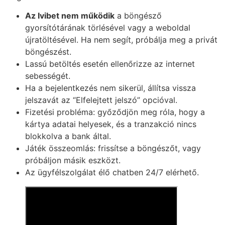
Az Ivibet nem működik
a böngésző
gyorsítótárának törlésével vagy a weboldal
újratöltésével. Ha nem segít, próbálja meg a privát
böngészést.
Lassú betöltés esetén ellenőrizze az internet
sebességét.
Ha a bejelentkezés nem sikerül, állítsa vissza
jelszavát az “Elfelejtett jelszó” opcióval.
Fizetési probléma: győződjön meg róla, hogy a
kártya adatai helyesek, és a tranzakció nincs
blokkolva a bank által.
Játék összeomlás: frissítse a böngészőt, vagy
próbáljon másik eszközt.
Az ügyfélszolgálat élő chatben 24/7 elérhető.