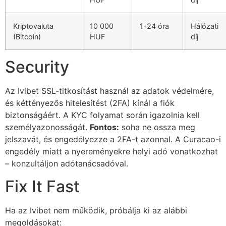
Kriptovaluta
10 000
1-24 óra
Hálózati
(Bitcoin)
HUF
díj
Security
Az Ivibet SSL-titkosítást használ az adatok védelmére,
és kéttényezős hitelesítést (2FA) kínál a fiók
biztonságáért. A KYC folyamat során igazolnia kell
személyazonosságát.
Fontos:
soha ne ossza meg
jelszavát, és engedélyezze a 2FA-t azonnal. A Curacao-i
engedély miatt a nyereményekre helyi adó vonatkozhat
– konzultáljon adótanácsadóval.
Fix It Fast
Ha az Ivibet nem működik, próbálja ki az alábbi
megoldásokat: