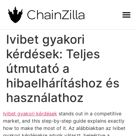
Ivibet gyakori
kérdések: Teljes
útmutató a
hibaelhárításhoz és
használathoz
Ivibet gyakori kérdések
stands out in a competitive
market, and this step-by-step guide explains exactly
how to make the most of it. Az alábbiakban az Ivibet
gyakori kérdésekre adunk választ, beleértve a