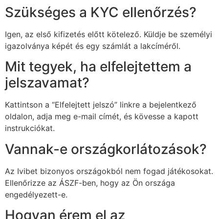
Szükséges a KYC ellenőrzés?
Igen, az első kifizetés előtt kötelező. Küldje be személyi
igazolványa képét és egy számlát a lakcíméről.
Mit tegyek, ha elfelejtettem a
jelszavamat?
Kattintson a “Elfelejtett jelszó” linkre a bejelentkező
oldalon, adja meg e-mail címét, és kövesse a kapott
instrukciókat.
Vannak-e országkorlátozások?
Az Ivibet bizonyos országokból nem fogad játékosokat.
Ellenőrizze az ÁSZF-ben, hogy az Ön országa
engedélyezett-e.
Hogyan érem el az