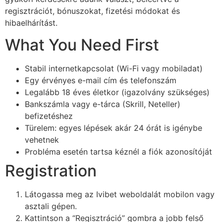
regisztrációt, bónuszokat, fizetési módokat és
hibaelhárítást.
What You Need First
Stabil internetkapcsolat (Wi-Fi vagy mobiladat)
Egy érvényes e-mail cím és telefonszám
Legalább 18 éves életkor (igazolvány szükséges)
Bankszámla vagy e-tárca (Skrill, Neteller)
befizetéshez
Türelem: egyes lépések akár 24 órát is igénybe
vehetnek
Probléma esetén tartsa kéznél a fiók azonosítóját
Registration
Látogassa meg az Ivibet weboldalát mobilon vagy
asztali gépen.
Kattintson a “Regisztráció” gombra a jobb felső