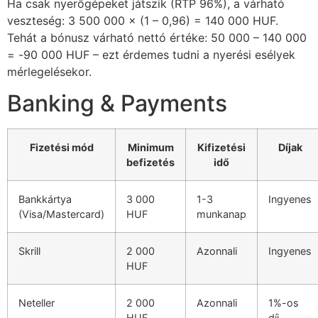
Ha csak nyerőgépeket játszik (RTP 96%), a várható
veszteség: 3 500 000 × (1 – 0,96) = 140 000 HUF.
Tehát a bónusz várható nettó értéke: 50 000 – 140 000
= -90 000 HUF – ezt érdemes tudni a nyerési esélyek
mérlegelésekor.
Banking & Payments
Fizetési mód
Minimum
Kifizetési
Díjak
befizetés
idő
Bankkártya
3 000
1-3
Ingyenes
(Visa/Mastercard)
HUF
munkanap
Skrill
2 000
Azonnali
Ingyenes
HUF
Neteller
2 000
Azonnali
1%-os
HUF
díj