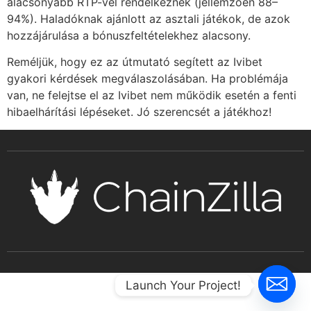
alacsonyabb RTP-vel rendelkeznek (jellemzően 88–
94%). Haladóknak ajánlott az asztali játékok, de azok
hozzájárulása a bónuszfeltételekhez alacsony.
Reméljük, hogy ez az útmutató segített az Ivibet
gyakori kérdések megválaszolásában. Ha problémája
van, ne felejtse el az Ivibet nem működik esetén a fenti
hibaelhárítási lépéseket. Jó szerencsét a játékhoz!
Launch Your Project!