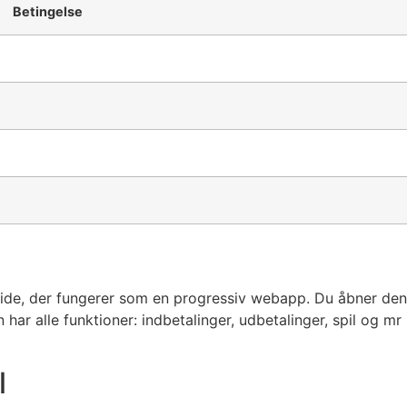
Betingelse
de, der fungerer som en progressiv webapp. Du åbner den i 
ar alle funktioner: indbetalinger, udbetalinger, spil og mr
l