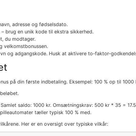
navn, adresse og fødselsdato.
 brug en unik kode til ekstra sikkerhed.
et, du modtager.
ag velkomstbonussen.
avn og adgangskode. Husk at aktivere to-faktor-godkendelse
et
s på din første indbetaling. Eksempel: 100 % op til 1000 
beløbet.
 Samlet saldo: 1000 kr. Omsætningskrav: 500 kr * 35 = 17.5
illeautomater tæller typisk 100 % med.
ilkårene. Her er en oversigt over typiske vilkår: