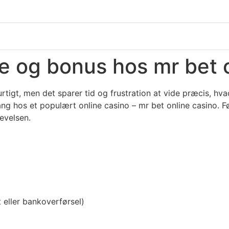
se og bonus hos mr bet 
rtigt, men det sparer tid og frustration at vide præcis, hv
g hos et populært online casino – mr bet online casino. Føl
evelsen.
 eller bankoverførsel)