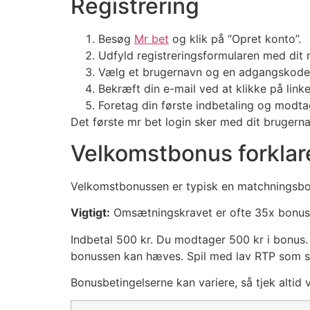
Registrering
Besøg
Mr bet
og klik på “Opret konto”.
Udfyld registreringsformularen med dit 
Vælg et brugernavn og en adgangskode –
Bekræft din e-mail ved at klikke på link
Foretag din første indbetaling og modt
Det første mr bet login sker med dit brugern
Velkomstbonus forklar
Velkomstbonussen er typisk en matchningsbonu
Vigtigt:
Omsætningskravet er ofte 35x bonus
Indbetal 500 kr. Du modtager 500 kr i bonus.
bonussen kan hæves. Spil med lav RTP som sp
Bonusbetingelserne kan variere, så tjek altid v