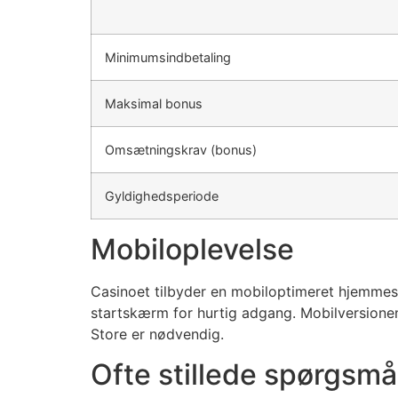
Minimumsindbetaling
Maksimal bonus
Omsætningskrav (bonus)
Gyldighedsperiode
Mobiloplevelse
Casinoet tilbyder en mobiloptimeret hjemmesi
startskærm for hurtig adgang. Mobilversionen h
Store er nødvendig.
Ofte stillede spørgsmå