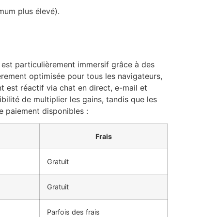
mum plus élevé).
est particulièrement immersif grâce à des
èrement optimisée pour tous les navigateurs,
est réactif via chat en direct, e-mail et
ilité de multiplier les gains, tandis que les
e paiement disponibles :
Frais
Gratuit
Gratuit
Parfois des frais