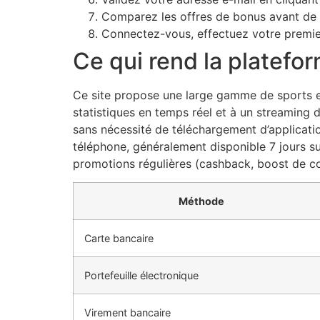
Comparez les offres de bonus avant de f
Connectez-vous, effectuez votre premie
Ce qui rend la platefo
Ce site propose une large gamme de sports et
statistiques en temps réel et à un streaming 
sans nécessité de téléchargement d’application
téléphone, généralement disponible 7 jours sur 
promotions régulières (cashback, boost de cot
Méthode
Carte bancaire
Portefeuille électronique
Virement bancaire