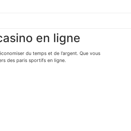
casino en ligne
e économiser du temps et de l’argent. Que vous
s des paris sportifs en ligne.