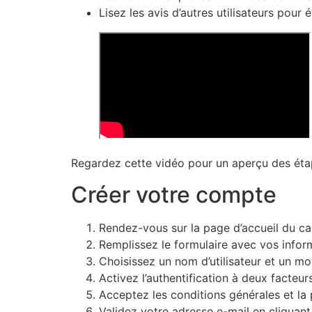
Lisez les avis d’autres utilisateurs pour év
Regardez cette vidéo pour un aperçu des étape
Créer votre compte
Rendez-vous sur la page d’accueil du casi
Remplissez le formulaire avec vos infor
Choisissez un nom d’utilisateur et un m
Activez l’authentification à deux facteur
Acceptez les conditions générales et la p
Validez votre adresse e-mail en cliquant 