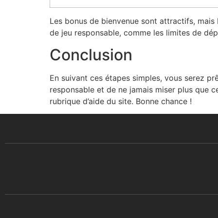
Les bonus de bienvenue sont attractifs, mais 
de jeu responsable, comme les limites de dép
Conclusion
En suivant ces étapes simples, vous serez prêt
responsable et de ne jamais miser plus que ce
rubrique d’aide du site. Bonne chance !