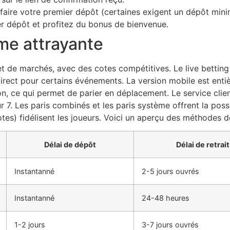
aire votre premier dépôt (certaines exigent un dépôt mini
r dépôt et profitez du bonus de bienvenue.
rme attrayante
 de marchés, avec des cotes compétitives. Le live betting 
direct pour certains événements. La version mobile est enti
, ce qui permet de parier en déplacement. Le service client 
7. Les paris combinés et les paris système offrent la possib
es) fidélisent les joueurs. Voici un aperçu des méthodes d
Délai de dépôt
Délai de retrait
Instantanné
2-5 jours ouvrés
Instantanné
24-48 heures
1-2 jours
3-7 jours ouvrés