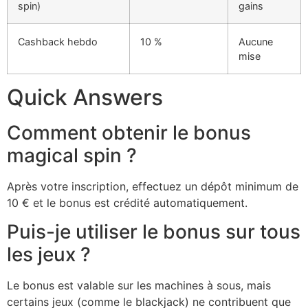
spin)
gains
Cashback hebdo
10 %
Aucune
mise
Quick Answers
Comment obtenir le bonus
magical spin ?
Après votre inscription, effectuez un dépôt minimum de
10 € et le bonus est crédité automatiquement.
Puis-je utiliser le bonus sur tous
les jeux ?
Le bonus est valable sur les machines à sous, mais
certains jeux (comme le blackjack) ne contribuent que