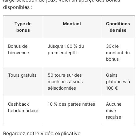
disponibles :
Type de
Montant
Conditions
bonus
de mise
Bonus de
Jusqu’à 100 % du
30x le
bienvenue
premier dépôt
montant du
bonus
Tours gratuits
50 tours sur des
Gains
machines à sous
plafonnés à
sélectionnées
100 €
Cashback
10 % des pertes nettes
Aucune
hebdomadaire
mise
requise
Regardez notre vidéo explicative