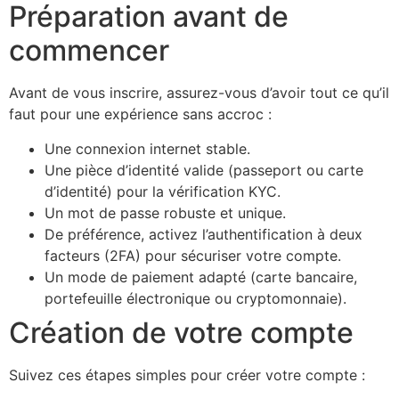
Préparation avant de
commencer
Avant de vous inscrire, assurez-vous d’avoir tout ce qu’il
faut pour une expérience sans accroc :
Une connexion internet stable.
Une pièce d’identité valide (passeport ou carte
d’identité) pour la vérification KYC.
Un mot de passe robuste et unique.
De préférence, activez l’authentification à deux
facteurs (2FA) pour sécuriser votre compte.
Un mode de paiement adapté (carte bancaire,
portefeuille électronique ou cryptomonnaie).
Création de votre compte
Suivez ces étapes simples pour créer votre compte :