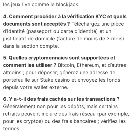
les jeux live comme le blackjack.
4. Comment procéder à la vérification KYC et quels
documents sont acceptés ?
Téléchargez une pièce
d’identité (passeport ou carte d’identité) et un
justificatif de domicile (facture de moins de 3 mois)
dans la section compte.
5. Quelles cryptomonnaies sont supportées et
comment les utiliser ?
Bitcoin, Ethereum, et d’autres
altcoins ; pour déposer, générez une adresse de
portefeuille sur Stake casino et envoyez les fonds
depuis votre wallet externe.
6. Y a-t-il des frais cachés sur les transactions ?
Généralement non pour les dépôts, mais certains
retraits peuvent inclure des frais réseau (par exemple,
pour les cryptos) ou des frais bancaires ; vérifiez les
termes.