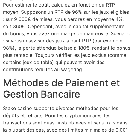
Pour estimer le coût, calculez en fonction du RTP
moyen. Supposons un RTP de 96% sur les jeux éligibles
: sur 9 000€ de mises, vous perdrez en moyenne 4%,
soit 360€. Cependant, avec le capital supplémentaire
du bonus, vous avez une marge de manœuvre. Scénario
: si vous misez sur des jeux à haut RTP (par exemple,
98%), la perte attendue baisse à 180€, rendant le bonus
plus rentable. Toujours vérifier les jeux exclus (comme
certains jeux de table) qui peuvent avoir des
contributions réduites au wagering.
Méthodes de Paiement et
Gestion Bancaire
Stake casino supporte diverses méthodes pour les
dépôts et retraits. Pour les cryptomonnaies, les
transactions sont quasi-instantanées et sans frais dans
la plupart des cas, avec des limites minimales de 0.001