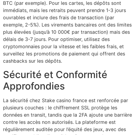
BTC (par exemple). Pour les cartes, les dépôts sont
immédiats, mais les retraits peuvent prendre 1-3 jours
ouvrables et inclure des frais de transaction (par
exemple, 2-5%). Les virements bancaires ont des limites
plus élevées (jusqu’à 10 000€ par transaction) mais des
délais de 3-7 jours. Pour optimiser, utilisez des
cryptomonnaies pour la vitesse et les faibles frais, et
surveillez les promotions de paiement qui offrent des
cashbacks sur les dépôts.
Sécurité et Conformité
Approfondies
La sécurité chez Stake casino france est renforcée par
plusieurs couches : le chiffrement SSL protège les
données en transit, tandis que la 2FA ajoute une barrière
contre les accès non autorisés. La plateforme est
régulièrement auditée pour l’équité des jeux, avec des