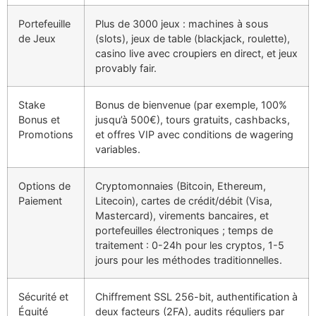
Portefeuille
Plus de 3000 jeux : machines à sous
de Jeux
(slots), jeux de table (blackjack, roulette),
casino live avec croupiers en direct, et jeux
provably fair.
Stake
Bonus de bienvenue (par exemple, 100%
Bonus et
jusqu’à 500€), tours gratuits, cashbacks,
Promotions
et offres VIP avec conditions de wagering
variables.
Options de
Cryptomonnaies (Bitcoin, Ethereum,
Paiement
Litecoin), cartes de crédit/débit (Visa,
Mastercard), virements bancaires, et
portefeuilles électroniques ; temps de
traitement : 0-24h pour les cryptos, 1-5
jours pour les méthodes traditionnelles.
Sécurité et
Chiffrement SSL 256-bit, authentification à
Équité
deux facteurs (2FA), audits réguliers par