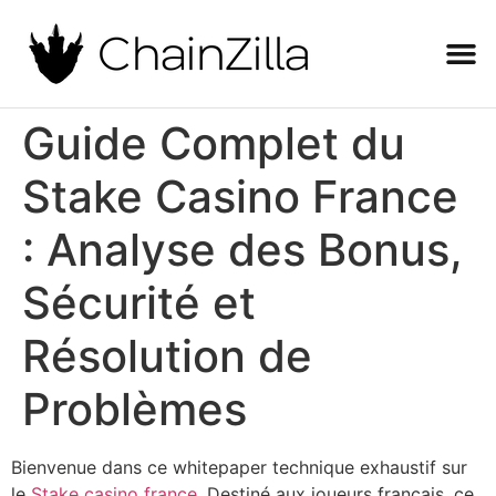
Guide Complet du
Stake Casino France
: Analyse des Bonus,
Sécurité et
Résolution de
Problèmes
Bienvenue dans ce whitepaper technique exhaustif sur
le
Stake casino france
. Destiné aux joueurs français, ce