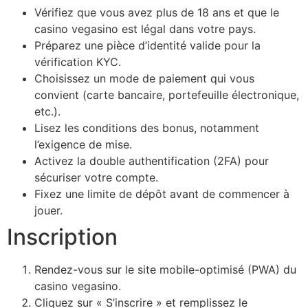
Vérifiez que vous avez plus de 18 ans et que le
casino vegasino est légal dans votre pays.
Préparez une pièce d’identité valide pour la
vérification KYC.
Choisissez un mode de paiement qui vous
convient (carte bancaire, portefeuille électronique,
etc.).
Lisez les conditions des bonus, notamment
l’exigence de mise.
Activez la double authentification (2FA) pour
sécuriser votre compte.
Fixez une limite de dépôt avant de commencer à
jouer.
Inscription
Rendez-vous sur le site mobile-optimisé (PWA) du
casino vegasino.
Cliquez sur « S’inscrire » et remplissez le