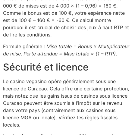
000 € de mises est de 4 000 × (1 – 0,96) = 160 €.
Comme le bonus est de 100 €, votre espérance nette
est de 100 € – 160 € = -60 €. Ce calcul montre
pourquoi il est crucial de choisir des jeux à haut RTP et
de lire les conditions.
Formule générale :
Mise totale = Bonus × Multiplicateur
de mise
.
Perte attendue = Mise totale × (1 – RTP)
.
Sécurité et licence
Le casino vegasino opère généralement sous une
licence de Curacao. Cela offre une certaine protection,
mais notez que les gains issus de casinos sous licence
Curacao peuvent être soumis à l’impôt sur le revenu
dans votre pays (contrairement aux casinos sous
licence MGA ou locale). Vérifiez les règles fiscales
locales.