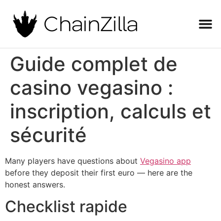
Guide complet de
casino vegasino :
inscription, calculs et
sécurité
Many players have questions about
Vegasino app
before they deposit their first euro — here are the
honest answers.
Checklist rapide