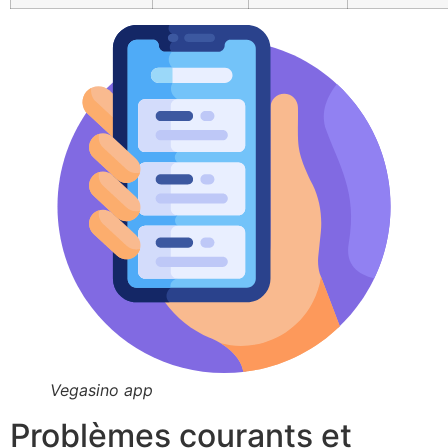
Vegasino app
Problèmes courants et