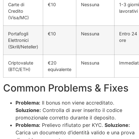
Carte di
€10
Nessuna
1-3 giorni
Credito
lavorativi
(Visa/MC)
Portafogli
€10
Nessuna
Entro 24
Elettronici
ore
(Skrill/Neteller)
Criptovalute
€20
Nessuna
Immediat
(BTC/ETH)
equivalente
Common Problems & Fixes
Problema:
Il bonus non viene accreditato.
Soluzione:
Controlla di aver inserito il codice
promozionale corretto durante il deposito.
Problema:
Prelievo rifiutato per KYC.
Soluzione:
Carica un documento d’identità valido e una prova