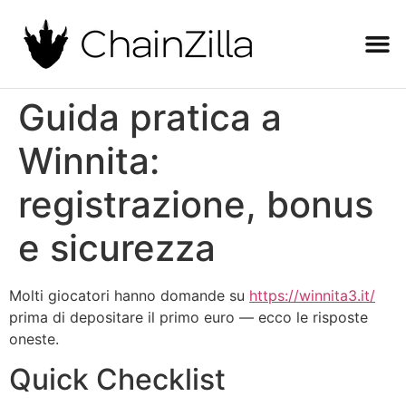
Guida pratica a
Winnita:
registrazione, bonus
e sicurezza
Molti giocatori hanno domande su
https://winnita3.it/
prima di depositare il primo euro — ecco le risposte
oneste.
Quick Checklist