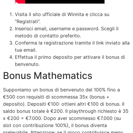
Visita il sito ufficiale di Winnita e clicca su
“Registrati”.
Inserisci email, username e password. Scegli il
metodo di contatto preferito.
Conferma la registrazione tramite il link inviato alla
tua email.
Effettua il primo deposito per attivare il bonus di
benvenuto.
Bonus Mathematics
Supponiamo un bonus di benvenuto del 100% fino a
€500 con requisiti di scommessa 35x (bonus +
deposito). Depositi €100: ottieni altri €100 di bonus. Il
saldo bonus totale è €200. Il playthrough richiesto è 35
x €200 = €7.000. Dopo aver scommesso €7.000 (su
slot con contribuzione 100%), il bonus diventa
prelevabile. Attenzione: se il gioco contribuisce meno