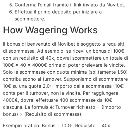
Conferma l’email tramite il link inviato da Novibet.
Effettua il primo deposito per iniziare a
scommettere.
How Wagering Works
Il bonus di benvenuto di Novibet è soggetto a requisiti
di scommessa. Ad esempio, se ricevi un bonus di 100€
con un requisito di 40x, dovrai scommettere un totale di
100€ × 40 = 4000€ prima di poter prelevare le vincite.
Solo le scommesse con quota minima (solitamente 1.50)
contribuiscono al turnover. Supponiamo di scommettere
10€ su una quota 2.0: l’importo della scommessa (10€)
conta per il turnover, non la vincita. Per raggiungere
4000€, dovrai effettuare 400 scommesse da 10€
ciascuna. La formula è: Turnover richiesto = (Importo
bonus) × (Requisito di scommessa).
Esempio pratico: Bonus = 100€, Requisito = 40x.