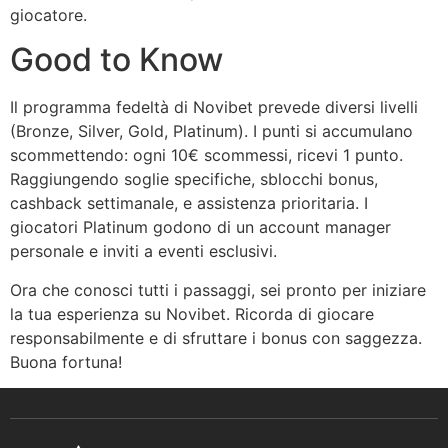
giocatore.
Good to Know
Il programma fedeltà di Novibet prevede diversi livelli
(Bronze, Silver, Gold, Platinum). I punti si accumulano
scommettendo: ogni 10€ scommessi, ricevi 1 punto.
Raggiungendo soglie specifiche, sblocchi bonus,
cashback settimanale, e assistenza prioritaria. I
giocatori Platinum godono di un account manager
personale e inviti a eventi esclusivi.
Ora che conosci tutti i passaggi, sei pronto per iniziare
la tua esperienza su Novibet. Ricorda di giocare
responsabilmente e di sfruttare i bonus con saggezza.
Buona fortuna!