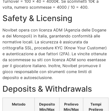
Turnover = 100 × 40 = 4000€. Se scommetti 10€ a
volta, numero scommesse = 4000 / 10 = 400.
Safety & Licensing
Novibet opera con licenza ADM (Agenzia delle Dogane
e dei Monopoli) in Italia, garantendo conformità alle
normative locali. La sicurezza è assicurata da
crittografia SSL, procedure KYC (Know Your Customer)
e autenticazione a due fattori (2FA). Le vincite ottenute
da scommesse su siti con licenza ADM sono esentasse
per il giocatore italiano. Inoltre, Novibet promuove il
gioco responsabile con strumenti come limiti di
deposito e autoesclusione.
Deposits & Withdrawals
Metodo
Deposito
Prelievo
Tempi
Min/Max
Min/Max
Prelievo