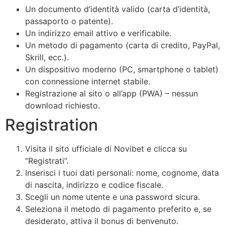
Un documento d’identità valido (carta d’identità,
passaporto o patente).
Un indirizzo email attivo e verificabile.
Un metodo di pagamento (carta di credito, PayPal,
Skrill, ecc.).
Un dispositivo moderno (PC, smartphone o tablet)
con connessione internet stabile.
Registrazione al sito o all’app (PWA) – nessun
download richiesto.
Registration
Visita il sito ufficiale di Novibet e clicca su
“Registrati”.
Inserisci i tuoi dati personali: nome, cognome, data
di nascita, indirizzo e codice fiscale.
Scegli un nome utente e una password sicura.
Seleziona il metodo di pagamento preferito e, se
desiderato, attiva il bonus di benvenuto.