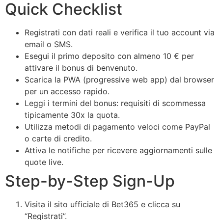
Quick Checklist
Registrati con dati reali e verifica il tuo account via
email o SMS.
Esegui il primo deposito con almeno 10 € per
attivare il bonus di benvenuto.
Scarica la PWA (progressive web app) dal browser
per un accesso rapido.
Leggi i termini del bonus: requisiti di scommessa
tipicamente 30x la quota.
Utilizza metodi di pagamento veloci come PayPal
o carte di credito.
Attiva le notifiche per ricevere aggiornamenti sulle
quote live.
Step-by-Step Sign-Up
Visita il sito ufficiale di Bet365 e clicca su
“Registrati”.