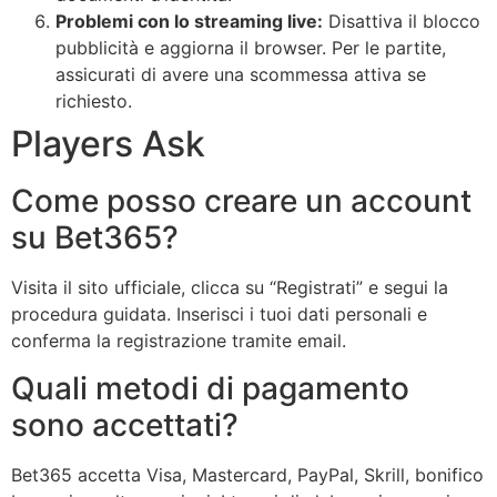
Problemi con lo streaming live:
Disattiva il blocco
pubblicità e aggiorna il browser. Per le partite,
assicurati di avere una scommessa attiva se
richiesto.
Players Ask
Come posso creare un account
su Bet365?
Visita il sito ufficiale, clicca su “Registrati” e segui la
procedura guidata. Inserisci i tuoi dati personali e
conferma la registrazione tramite email.
Quali metodi di pagamento
sono accettati?
Bet365 accetta Visa, Mastercard, PayPal, Skrill, bonifico