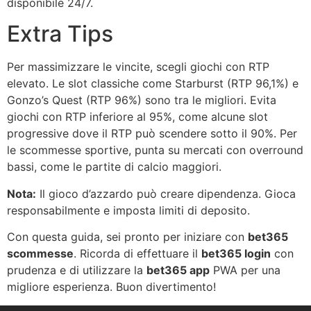
disponibile 24/7.
Extra Tips
Per massimizzare le vincite, scegli giochi con RTP
elevato. Le slot classiche come Starburst (RTP 96,1%) e
Gonzo’s Quest (RTP 96%) sono tra le migliori. Evita
giochi con RTP inferiore al 95%, come alcune slot
progressive dove il RTP può scendere sotto il 90%. Per
le scommesse sportive, punta su mercati con overround
bassi, come le partite di calcio maggiori.
Nota:
Il gioco d’azzardo può creare dipendenza. Gioca
responsabilmente e imposta limiti di deposito.
Con questa guida, sei pronto per iniziare con
bet365
scommesse
. Ricorda di effettuare il
bet365 login
con
prudenza e di utilizzare la
bet365 app
PWA per una
migliore esperienza. Buon divertimento!