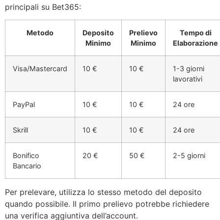
principali su Bet365:
Metodo
Deposito
Prelievo
Tempo di
Minimo
Minimo
Elaborazione
Visa/Mastercard
10 €
10 €
1-3 giorni
lavorativi
PayPal
10 €
10 €
24 ore
Skrill
10 €
10 €
24 ore
Bonifico
20 €
50 €
2-5 giorni
Bancario
Per prelevare, utilizza lo stesso metodo del deposito
quando possibile. Il primo prelievo potrebbe richiedere
una verifica aggiuntiva dell’account.