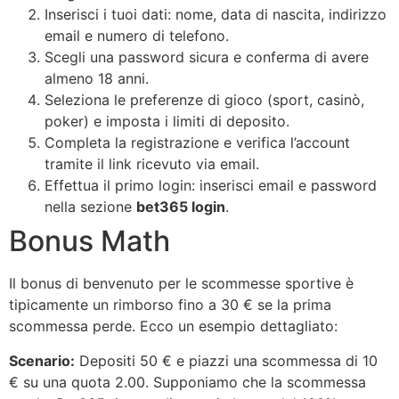
Inserisci i tuoi dati: nome, data di nascita, indirizzo
email e numero di telefono.
Scegli una password sicura e conferma di avere
almeno 18 anni.
Seleziona le preferenze di gioco (sport, casinò,
poker) e imposta i limiti di deposito.
Completa la registrazione e verifica l’account
tramite il link ricevuto via email.
Effettua il primo login: inserisci email e password
nella sezione
bet365 login
.
Bonus Math
Il bonus di benvenuto per le scommesse sportive è
tipicamente un rimborso fino a 30 € se la prima
scommessa perde. Ecco un esempio dettagliato:
Scenario:
Depositi 50 € e piazzi una scommessa di 10
€ su una quota 2.00. Supponiamo che la scommessa