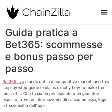
Guida pratica a
Bet365: scommesse
e bonus passo per
passo
Bet365 live
stands out in a competitive market, and this
step-by-step guide explains exactly how to make the
most of it. Che tu sia un principiante o un giocatore
esperto, troverai informazioni utili su scommesse, login
e funzionalità dell’app.