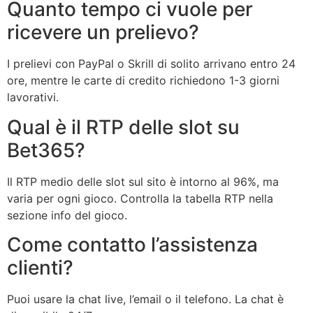
Quanto tempo ci vuole per
ricevere un prelievo?
I prelievi con PayPal o Skrill di solito arrivano entro 24
ore, mentre le carte di credito richiedono 1-3 giorni
lavorativi.
Qual è il RTP delle slot su
Bet365?
Il RTP medio delle slot sul sito è intorno al 96%, ma
varia per ogni gioco. Controlla la tabella RTP nella
sezione info del gioco.
Come contatto l’assistenza
clienti?
Puoi usare la chat live, l’email o il telefono. La chat è