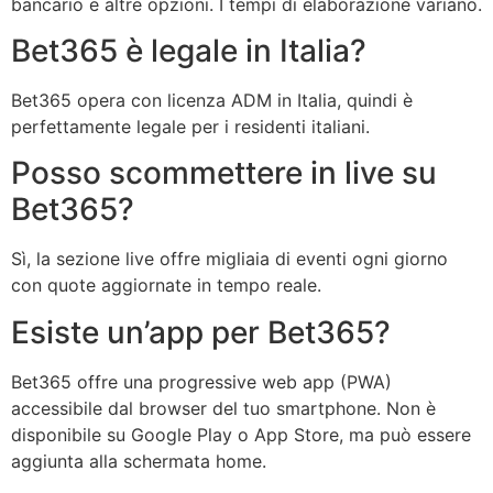
bancario e altre opzioni. I tempi di elaborazione variano.
Bet365 è legale in Italia?
Bet365 opera con licenza ADM in Italia, quindi è
perfettamente legale per i residenti italiani.
Posso scommettere in live su
Bet365?
Sì, la sezione live offre migliaia di eventi ogni giorno
con quote aggiornate in tempo reale.
Esiste un’app per Bet365?
Bet365 offre una progressive web app (PWA)
accessibile dal browser del tuo smartphone. Non è
disponibile su Google Play o App Store, ma può essere
aggiunta alla schermata home.