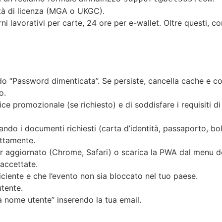
rità di licenza (MGA o UKGC).
i lavorativi per carte, 24 ore per e-wallet. Oltre questi, con
 “Password dimenticata”. Se persiste, cancella cache e co
o.
dice promozionale (se richiesto) e di soddisfare i requisiti 
ndo i documenti richiesti (carta d’identità, passaporto, bol
ettamente.
er aggiornato (Chrome, Safari) o scarica la PWA dal menu d
ccettate.
ficiente e che l’evento non sia bloccato nel tuo paese.
tente.
a nome utente” inserendo la tua email.