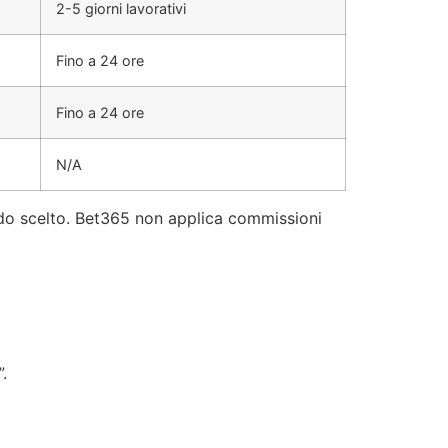
2-5 giorni lavorativi
Fino a 24 ore
Fino a 24 ore
N/A
todo scelto. Bet365 non applica commissioni
.