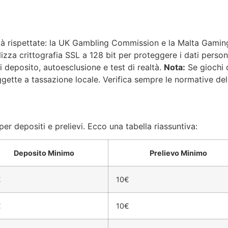
tà rispettate: la UK Gambling Commission e la Malta Gaming
ilizza crittografia SSL a 128 bit per proteggere i dati persona
 deposito, autoesclusione e test di realtà.
Nota:
Se giochi 
gette a tassazione locale. Verifica sempre le normative del
 depositi e prelievi. Ecco una tabella riassuntiva:
Deposito Minimo
Prelievo Minimo
€
10€
€
10€