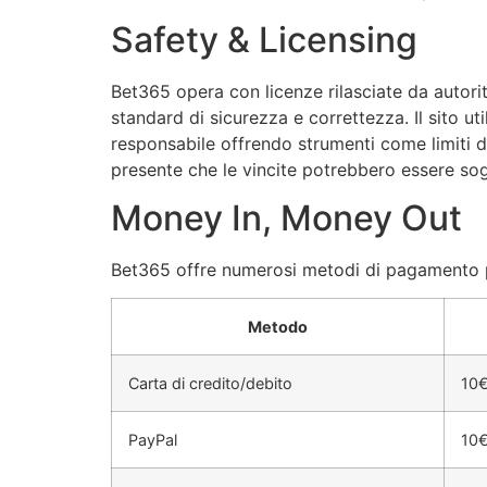
Safety & Licensing
Bet365 opera con licenze rilasciate da autori
standard di sicurezza e correttezza. Il sito ut
responsabile offrendo strumenti come limiti di
presente che le vincite potrebbero essere sog
Money In, Money Out
Bet365 offre numerosi metodi di pagamento per
Metodo
Carta di credito/debito
10
PayPal
10