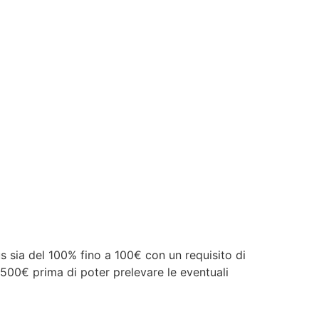
 sia del 100% fino a 100€ con un requisito di
500€ prima di poter prelevare le eventuali