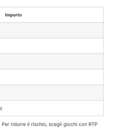
Importo
a)
 Per ridurre il rischio, scegli giochi con RTP