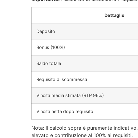
Dettaglio
Deposito
Bonus (100%)
Saldo totale
Requisito di scommessa
Vincita media stimata (RTP 96%)
Vincita netta dopo requisito
Nota: Il calcolo sopra è puramente indicativo. I
elevato e contribuzione al 100% ai requisiti.