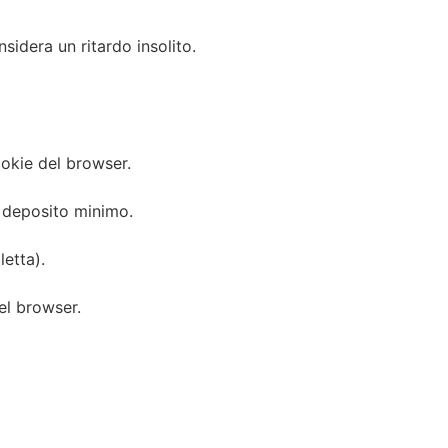
sidera un ritardo insolito.
okie del browser.
di deposito minimo.
letta).
el browser.