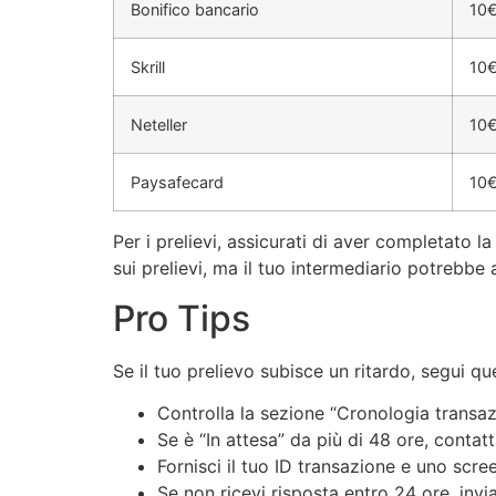
Bonifico bancario
10
Skrill
10
Neteller
10
Paysafecard
10
Per i prelievi, assicurati di aver completato 
sui prelievi, ma il tuo intermediario potrebbe
Pro Tips
Se il tuo prelievo subisce un ritardo, segui qu
Controlla la sezione “Cronologia transazi
Se è “In attesa” da più di 48 ore, contatt
Fornisci il tuo ID transazione e uno scree
Se non ricevi risposta entro 24 ore, invi