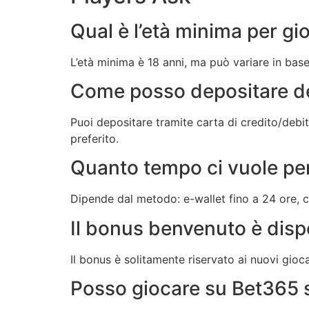
Qual è l’età minima per g
L’età minima è 18 anni, ma può variare in base a
Come posso depositare d
Puoi depositare tramite carta di credito/debit
preferito.
Quanto tempo ci vuole per
Dipende dal metodo: e-wallet fino a 24 ore, ca
Il bonus benvenuto è dispo
Il bonus è solitamente riservato ai nuovi giocat
Posso giocare su Bet365 