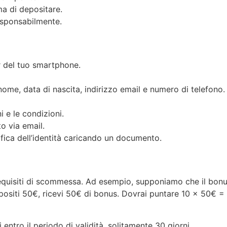
ma di depositare.
esponsabilmente.
r del tuo smartphone.
gnome, data di nascita, indirizzo email e numero di telefono.
i e le condizioni.
to via email.
fica dell’identità caricando un documento.
quisiti di scommessa. Ad esempio, supponiamo che il bonus
ositi 50€, ricevi 50€ di bonus. Dovrai puntare 10 × 50€ = 
i entro il periodo di validità, solitamente 30 giorni.