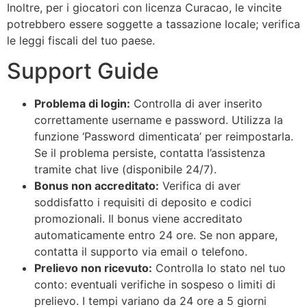
Inoltre, per i giocatori con licenza Curacao, le vincite
potrebbero essere soggette a tassazione locale; verifica
le leggi fiscali del tuo paese.
Support Guide
Problema di login:
Controlla di aver inserito
correttamente username e password. Utilizza la
funzione ‘Password dimenticata’ per reimpostarla.
Se il problema persiste, contatta l’assistenza
tramite chat live (disponibile 24/7).
Bonus non accreditato:
Verifica di aver
soddisfatto i requisiti di deposito e codici
promozionali. Il bonus viene accreditato
automaticamente entro 24 ore. Se non appare,
contatta il supporto via email o telefono.
Prelievo non ricevuto:
Controlla lo stato nel tuo
conto: eventuali verifiche in sospeso o limiti di
prelievo. I tempi variano da 24 ore a 5 giorni