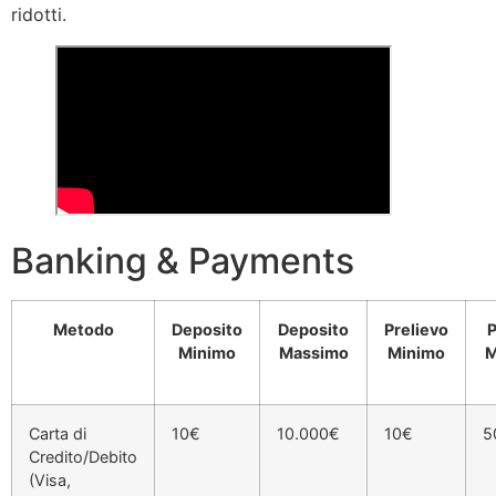
ridotti.
Banking & Payments
Metodo
Deposito
Deposito
Prelievo
P
Minimo
Massimo
Minimo
M
Carta di
10€
10.000€
10€
5
Credito/Debito
(Visa,