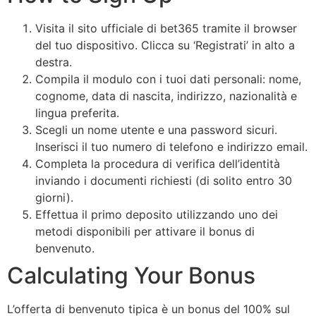
Visita il sito ufficiale di bet365 tramite il browser
del tuo dispositivo. Clicca su ‘Registrati’ in alto a
destra.
Compila il modulo con i tuoi dati personali: nome,
cognome, data di nascita, indirizzo, nazionalità e
lingua preferita.
Scegli un nome utente e una password sicuri.
Inserisci il tuo numero di telefono e indirizzo email.
Completa la procedura di verifica dell’identità
inviando i documenti richiesti (di solito entro 30
giorni).
Effettua il primo deposito utilizzando uno dei
metodi disponibili per attivare il bonus di
benvenuto.
Calculating Your Bonus
L’offerta di benvenuto tipica è un bonus del 100% sul