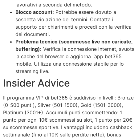
lavorativi a seconda del metodo.
Blocco account:
Potrebbe essere dovuto a
sospetta violazione dei termini. Contatta il
supporto per chiarimenti e procedi con la verifica
dei documenti.
Problema tecnico (scommesse live non caricate,
buffering):
Verifica la connessione internet, svuota
la cache del browser o aggiorna l’app bet365
mobile. Utilizza una connessione stabile per lo
streaming live.
Insider Advice
Il programma VIP di bet365 è suddiviso in livelli: Bronze
(0-500 punti), Silver (501-1500), Gold (1501-3000),
Platinum (3001+). Accumuli punti scommettendo: 1
punto per ogni 10€ scommessi su slot, 1 punto per 20€
su scommesse sportive. I vantaggi includono cashback
settimanale (fino al 10% sulle perdite nette), bonus