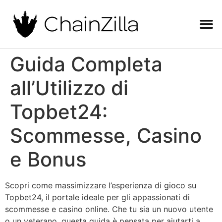
Guida Completa
all’Utilizzo di
Topbet24:
Scommesse, Casino
e Bonus
Scopri come massimizzare l’esperienza di gioco su
Topbet24, il portale ideale per gli appassionati di
scommesse e casino online. Che tu sia un nuovo utente
o un veterano, questa guida è pensata per aiutarti a