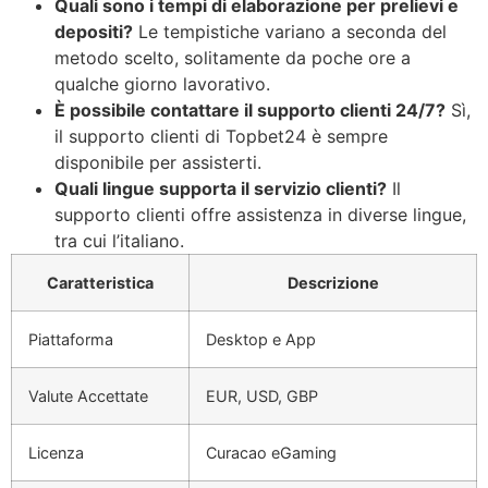
Quali sono i tempi di elaborazione per prelievi e
depositi?
Le tempistiche variano a seconda del
metodo scelto, solitamente da poche ore a
qualche giorno lavorativo.
È possibile contattare il supporto clienti 24/7?
Sì,
il supporto clienti di Topbet24 è sempre
disponibile per assisterti.
Quali lingue supporta il servizio clienti?
Il
supporto clienti offre assistenza in diverse lingue,
tra cui l’italiano.
Caratteristica
Descrizione
Piattaforma
Desktop e App
Valute Accettate
EUR, USD, GBP
Licenza
Curacao eGaming