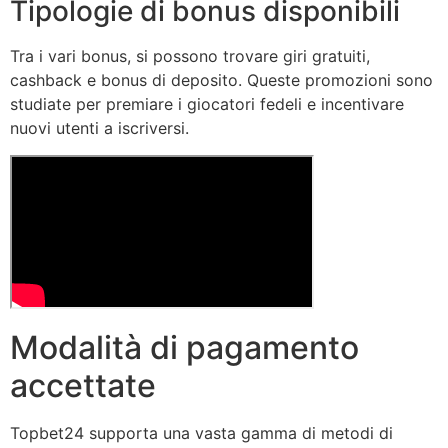
Tipologie di bonus disponibili
Tra i vari bonus, si possono trovare giri gratuiti,
cashback e bonus di deposito. Queste promozioni sono
studiate per premiare i giocatori fedeli e incentivare
nuovi utenti a iscriversi.
Modalità di pagamento
accettate
Topbet24 supporta una vasta gamma di metodi di