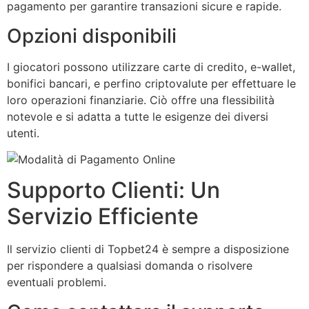
pagamento per garantire transazioni sicure e rapide.
Opzioni disponibili
I giocatori possono utilizzare carte di credito, e-wallet,
bonifici bancari, e perfino criptovalute per effettuare le
loro operazioni finanziarie. Ciò offre una flessibilità
notevole e si adatta a tutte le esigenze dei diversi
utenti.
Supporto Clienti: Un
Servizio Efficiente
Il servizio clienti di Topbet24 è sempre a disposizione
per rispondere a qualsiasi domanda o risolvere
eventuali problemi.