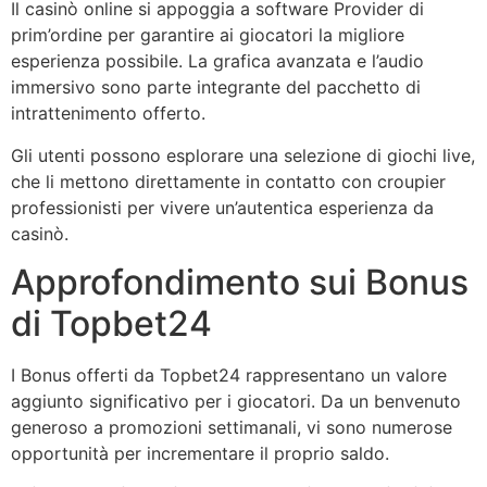
Il casinò online si appoggia a software Provider di
prim’ordine per garantire ai giocatori la migliore
esperienza possibile. La grafica avanzata e l’audio
immersivo sono parte integrante del pacchetto di
intrattenimento offerto.
Gli utenti possono esplorare una selezione di giochi live,
che li mettono direttamente in contatto con croupier
professionisti per vivere un’autentica esperienza da
casinò.
Approfondimento sui Bonus
di Topbet24
I Bonus offerti da Topbet24 rappresentano un valore
aggiunto significativo per i giocatori. Da un benvenuto
generoso a promozioni settimanali, vi sono numerose
opportunità per incrementare il proprio saldo.