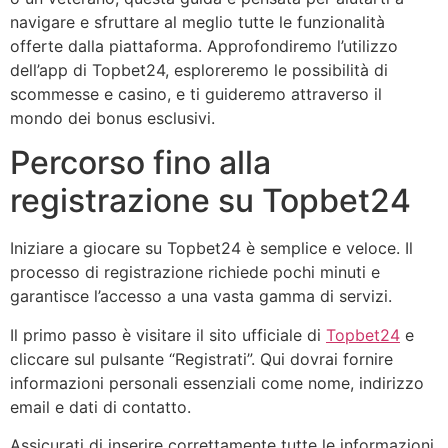
navigare e sfruttare al meglio tutte le funzionalità
offerte dalla piattaforma. Approfondiremo l’utilizzo
dell’app di Topbet24, esploreremo le possibilità di
scommesse e casino, e ti guideremo attraverso il
mondo dei bonus esclusivi.
Percorso fino alla
registrazione su Topbet24
Iniziare a giocare su Topbet24 è semplice e veloce. Il
processo di registrazione richiede pochi minuti e
garantisce l’accesso a una vasta gamma di servizi.
Il primo passo è visitare il sito ufficiale di
Topbet24
e
cliccare sul pulsante “Registrati”. Qui dovrai fornire
informazioni personali essenziali come nome, indirizzo
email e dati di contatto.
Assicurati di inserire correttamente tutte le informazioni,