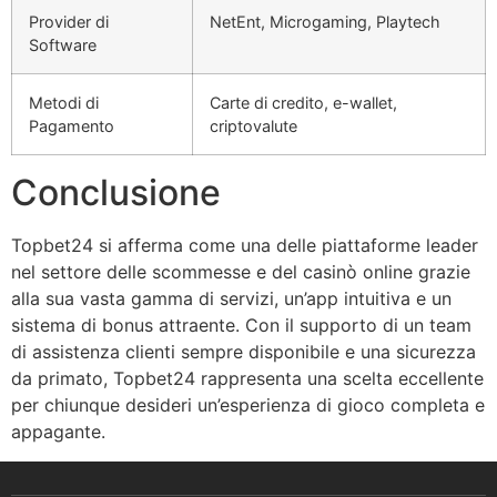
Provider di
NetEnt, Microgaming, Playtech
Software
Metodi di
Carte di credito, e-wallet,
Pagamento
criptovalute
Conclusione
Topbet24 si afferma come una delle piattaforme leader
nel settore delle scommesse e del casinò online grazie
alla sua vasta gamma di servizi, un’app intuitiva e un
sistema di bonus attraente. Con il supporto di un team
di assistenza clienti sempre disponibile e una sicurezza
da primato, Topbet24 rappresenta una scelta eccellente
per chiunque desideri un’esperienza di gioco completa e
appagante.