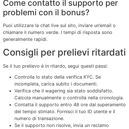
Come contatto il supporto per
problemi con il bonus?
Puoi utilizzare la chat live sul sito, inviare un’email o
chiamare il numero verde. I tempi di risposta sono
generalmente rapidi.
Consigli per prelievi ritardati
Se il tuo prelievo è in ritardo, segui questi passi:
Controlla lo stato della verifica KYC. Se
incompleta, carica subito i documenti.
Verifica che il wagering sia stato soddisfatto.
Calcola manualmente o controlla nella cronologia.
Contatta il supporto entro 48 ore dal superamento
del tempo stimato. Fornisci il tuo ID utente e il
numero di transazione.
Se il supporto non risolve, invia un reclamo