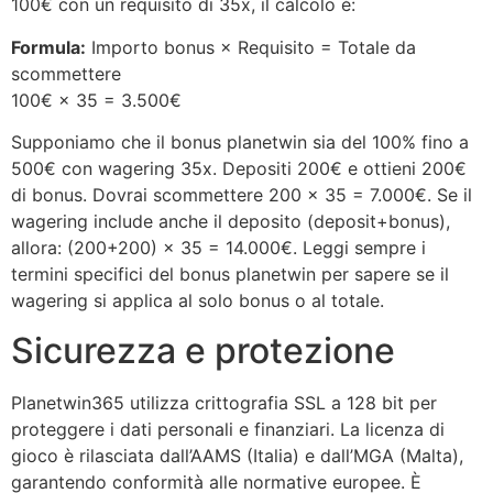
100€ con un requisito di 35x, il calcolo è:
Formula:
Importo bonus × Requisito = Totale da
scommettere
100€ × 35 = 3.500€
Supponiamo che il bonus planetwin sia del 100% fino a
500€ con wagering 35x. Depositi 200€ e ottieni 200€
di bonus. Dovrai scommettere 200 × 35 = 7.000€. Se il
wagering include anche il deposito (deposit+bonus),
allora: (200+200) × 35 = 14.000€. Leggi sempre i
termini specifici del bonus planetwin per sapere se il
wagering si applica al solo bonus o al totale.
Sicurezza e protezione
Planetwin365 utilizza crittografia SSL a 128 bit per
proteggere i dati personali e finanziari. La licenza di
gioco è rilasciata dall’AAMS (Italia) e dall’MGA (Malta),
garantendo conformità alle normative europee. È