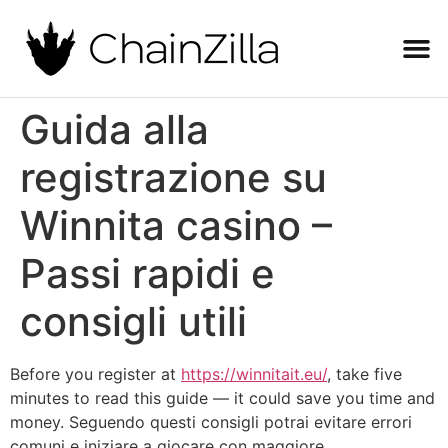
Guida alla
registrazione su
Winnita casino –
Passi rapidi e
consigli utili
Before you register at
https://winnitait.eu/
, take five
minutes to read this guide — it could save you time and
money. Seguendo questi consigli potrai evitare errori
comuni e iniziare a giocare con maggiore