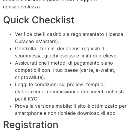
consapevolezza.
Quick Checklist
Verifica che il casinò sia regolamentato (licenza
Curacao eMasters).
Controlla i termini dei bonus: requisiti di
scommessa, giochi esclusi e limiti di prelievo.
Assicurati che i metodi di pagamento siano
compatibili con il tuo paese (carte, e-wallet,
criptovalute).
Leggi le condizioni sui prelievi: tempi di
elaborazione, commissioni e documenti richiesti
per il KYC.
Prova la versione mobile: il sito è ottimizzato per
smartphone e non richiede download di app.
Registration