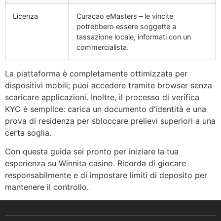
Licenza
Curacao eMasters – le vincite
potrebbero essere soggette a
tassazione locale, informati con un
commercialista.
La piattaforma è completamente ottimizzata per
dispositivi mobili; puoi accedere tramite browser senza
scaricare applicazioni. Inoltre, il processo di verifica
KYC è semplice: carica un documento d’identità e una
prova di residenza per sbloccare prelievi superiori a una
certa soglia.
Con questa guida sei pronto per iniziare la tua
esperienza su Winnita casino. Ricorda di giocare
responsabilmente e di impostare limiti di deposito per
mantenere il controllo.