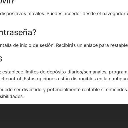
vil?
 dispositivos móviles. Puedes acceder desde el navegador 
ontraseña?
talla de inicio de sesión. Recibirás un enlace para restable
s
e: establece límites de depósito diarios/semanales, program
 el control. Estas opciones están disponibles en la configur
puede ser divertido y potencialmente rentable si entiendes
ibilidades.