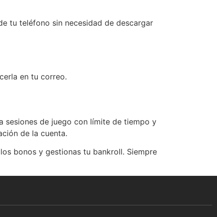
de tu teléfono sin necesidad de descargar
cerla en tu correo.
a sesiones de juego con límite de tiempo y
ación de la cuenta.
 los bonos y gestionas tu bankroll. Siempre