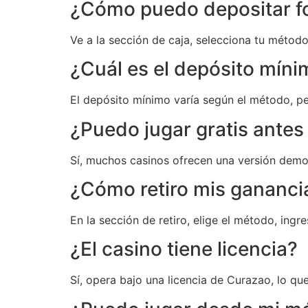
¿Cómo puedo depositar f
Ve a la sección de caja, selecciona tu método
¿Cuál es el depósito mín
El depósito mínimo varía según el método, p
¿Puedo jugar gratis antes
Sí, muchos casinos ofrecen una versión demo 
¿Cómo retiro mis gananci
En la sección de retiro, elige el método, ingr
¿El casino tiene licencia?
Sí, opera bajo una licencia de Curazao, lo q