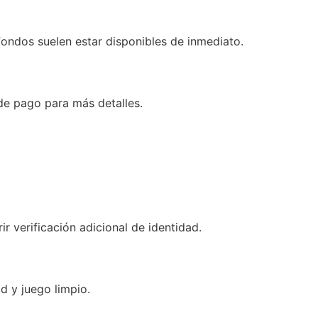
fondos suelen estar disponibles de inmediato.
de pago para más detalles.
ir verificación adicional de identidad.
d y juego limpio.