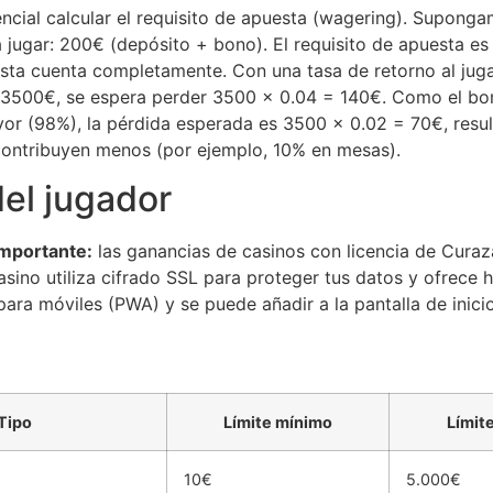
sencial calcular el requisito de apuesta (wagering). Supo
a jugar: 200€ (depósito + bono). El requisito de apuesta e
ta cuenta completamente. Con una tasa de retorno al juga
 3500€, se espera perder 3500 × 0.04 = 140€. Como el bon
ayor (98%), la pérdida esperada es 3500 × 0.02 = 70€, res
 contribuyen menos (por ejemplo, 10% en mesas).
del jugador
Importante:
las ganancias de casinos con licencia de Curaz
 casino utiliza cifrado SSL para proteger tus datos y ofrec
 para móviles (PWA) y se puede añadir a la pantalla de inic
Tipo
Límite mínimo
Límit
10€
5.000€