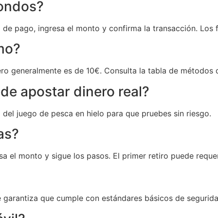
ondos?
 de pago, ingresa el monto y confirma la transacción. Los 
imo?
ero generalmente es de 10€. Consulta la tabla de métodos 
 de apostar dinero real?
del juego de pesca en hielo para que pruebes sin riesgo.
as?
esa el monto y sigue los pasos. El primer retiro puede requer
ue garantiza que cumple con estándares básicos de segurida